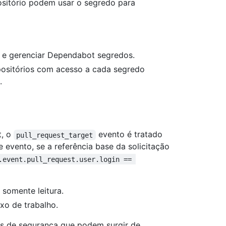
sitório podem usar o segredo para
 e gerenciar Dependabot segredos.
ositórios com acesso a cada segredo
.
t, o
evento é tratado
pull_request_target
 evento, se a referência base da solicitação
.event.pull_request.user.login == 
somente leitura.
xo de trabalho.
scos de segurança que podem surgir de