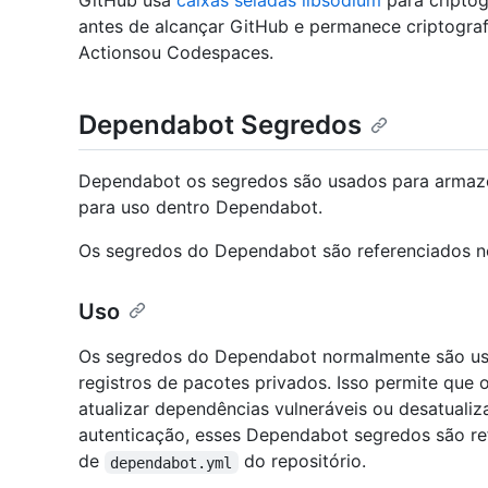
GitHub usa
caixas seladas libsodium
para criptog
antes de alcançar GitHub e permanece criptogra
Actionsou Codespaces.
Dependabot Segredos
Dependabot os segredos são usados para armazen
para uso dentro Dependabot.
Os segredos do Dependabot são referenciados n
Uso
Os segredos do Dependabot normalmente são us
registros de pacotes privados. Isso permite que 
atualizar dependências vulneráveis ou desatuali
autenticação, esses Dependabot segredos são r
de
do repositório.
dependabot.yml