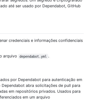
rafar segredos. Um segredo é criptografado
fado até ser usado por Dependabot, GitHub
ar credenciais e informações confidenciais
o arquivo
.
dependabot.yml
ados por Dependabot para autenticação em
o Dependabot abra solicitações de pull para
zadas em repositórios privados. Usados para
eferenciados em um arquivo