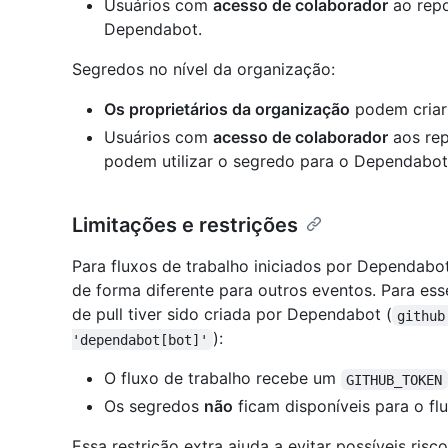
Usuários com
acesso de colaborador
ao repo
Dependabot.
Segredos no nível da organização:
Os proprietários da organização
podem criar
Usuários com
acesso de colaborador
aos rep
podem utilizar o segredo para o Dependabot
Limitações e restrições
Para fluxos de trabalho iniciados por Dependabo
de forma diferente para outros eventos. Para esse
de pull tiver sido criada por Dependabot (
github
):
'dependabot[bot]'
O fluxo de trabalho recebe um
GITHUB_TOKEN
Os segredos
não
ficam disponíveis para o flu
Essa restrição extra ajuda a evitar possíveis ri