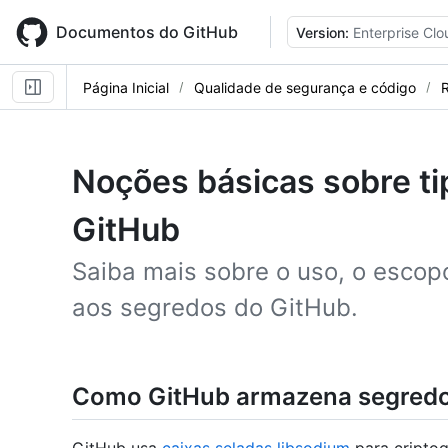
Skip
to
Documentos do GitHub
Version:
Enterprise Clo
main
content
Página Inicial
Qualidade de segurança e código
R
Noções básicas sobre ti
GitHub
Saiba mais sobre o uso, o escop
aos segredos do GitHub.
Como GitHub armazena segred