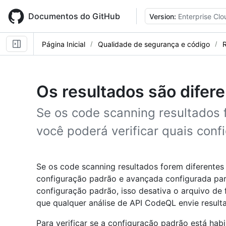
Skip
to
Documentos do GitHub
Version:
Enterprise Clo
main
content
Página Inicial
Qualidade de segurança e código
R
Os resultados são difer
Se os code scanning resultados 
você poderá verificar quais conf
Se os code scanning resultados forem diferentes
configuração padrão e avançada configurada para
configuração padrão, isso desativa o arquivo de
que qualquer análise de API CodeQL envie result
Para verificar se a configuração padrão está habi