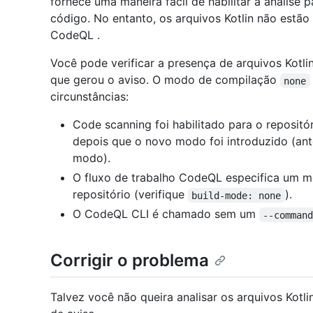
fornece uma maneira fácil de habilitar a análise
código. No entanto, os arquivos Kotlin não estão
CodeQL .
Você pode verificar a presença de arquivos Kotli
que gerou o aviso. O modo de compilação
none
circunstâncias:
Code scanning foi habilitado para o repositó
depois que o novo modo foi introduzido (ant
modo).
O fluxo de trabalho CodeQL especifica um 
repositório (verifique
).
build-mode: none
O CodeQL CLI é chamado sem um
--comman
Corrigir o problema
Talvez você não queira analisar os arquivos Kot