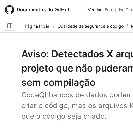
Skip
to
Documentos do GitHub
Version:
Enterprise Clo
main
content
Página Inicial
Qualidade de segurança e código
R
Aviso: Detectados X arqu
projeto que não pudera
sem compilação
CodeQLbancos de dados podem s
criar o código, mas os arquivos 
que o código seja criado.