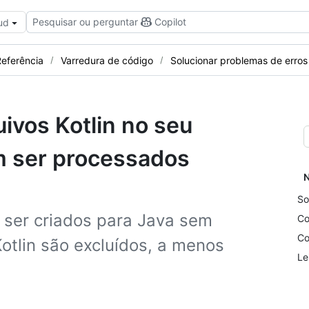
Pesquisar ou perguntar
Copilot
ud
eferência
Varredura de código
Solucionar problemas de erros
ivos Kotlin no seu
m ser processados
N
So
er criados para Java sem
Co
Co
Kotlin são excluídos, a menos
Le