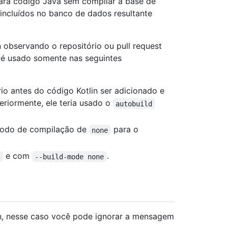
 para código Java sem compilar a base de
 incluídos no banco de dados resultante
n observando o repositório ou pull request
é usado somente nas seguintes
rio antes do código Kotlin ser adicionado e
eriormente, ele teria usado o
autobuild
modo de compilação de
para o
none
e com
.
d
--build-mode none
lin, nesse caso você pode ignorar a mensagem