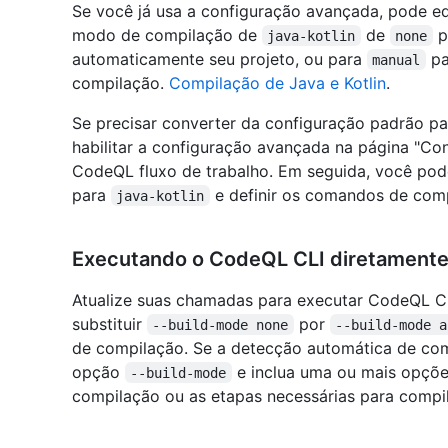
Se você já usa a configuração avançada, pode edi
modo de compilação de
de
p
java-kotlin
none
automaticamente seu projeto, ou para
pa
manual
compilação.
Compilação de Java e Kotlin
.
Se precisar converter da configuração padrão pa
habilitar a configuração avançada na página "Con
CodeQL fluxo de trabalho. Em seguida, você po
para
e definir os comandos de comp
java-kotlin
Executando o CodeQL CLI diretament
Atualize suas chamadas para executar CodeQL CLI
substituir
por
--build-mode none
--build-mode a
de compilação. Se a detecção automática de co
opção
e inclua uma ou mais opçõ
--build-mode
compilação ou as etapas necessárias para compil