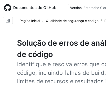
Skip
to
Documentos do GitHub
Version:
Enterprise Clo
main
content
Página Inicial
Qualidade de segurança e código
R
Solução de erros de an
de código
Identifique e resolva erros que 
código, incluindo falhas de build
limites de recursos e resultados