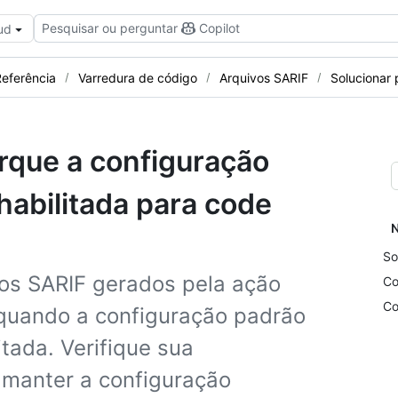
Pesquisar ou perguntar
Copilot
ud
eferência
Varredura de código
Arquivos SARIF
Solucionar
orque a configuração
abilitada para code
N
So
dos SARIF gerados pela ação
Co
Co
quando a configuração padrão
itada. Verifique sua
 manter a configuração