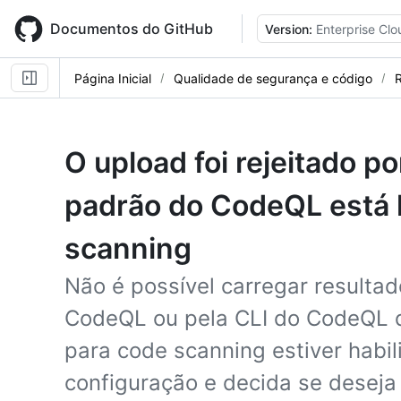
Skip
to
Documentos do GitHub
Version:
Enterprise Clo
main
content
Página Inicial
Qualidade de segurança e código
R
O upload foi rejeitado p
padrão do CodeQL está h
scanning
Não é possível carregar resulta
CodeQL ou pela CLI do CodeQL 
para code scanning estiver habil
configuração e decida se deseja