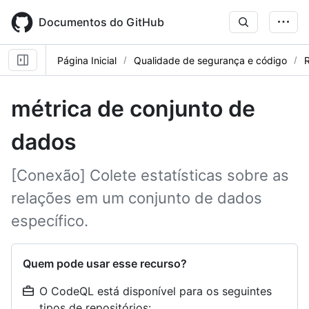
Skip
to
Documentos do GitHub
main
content
Página Inicial
Qualidade de segurança e código
R
métrica de conjunto de
dados
[Conexão] Colete estatísticas sobre as
relações em um conjunto de dados
específico.
Quem pode usar esse recurso?
O CodeQL está disponível para os seguintes
tipos de repositórios: