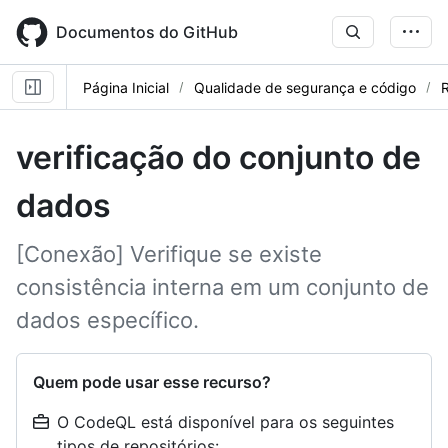
Skip
to
Documentos do GitHub
main
content
Página Inicial
Qualidade de segurança e código
R
verificação do conjunto de
dados
[Conexão] Verifique se existe
consistência interna em um conjunto de
dados específico.
Quem pode usar esse recurso?
O CodeQL está disponível para os seguintes
tipos de repositórios: