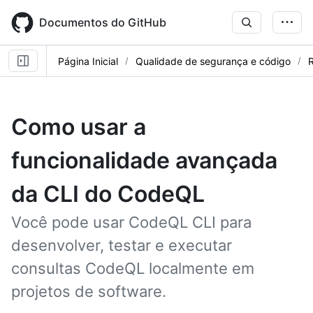
Skip
to
Documentos do GitHub
main
content
Página Inicial
Qualidade de segurança e código
R
Como usar a
funcionalidade avançada
da CLI do CodeQL
Você pode usar CodeQL CLI para
desenvolver, testar e executar
consultas CodeQL localmente em
projetos de software.