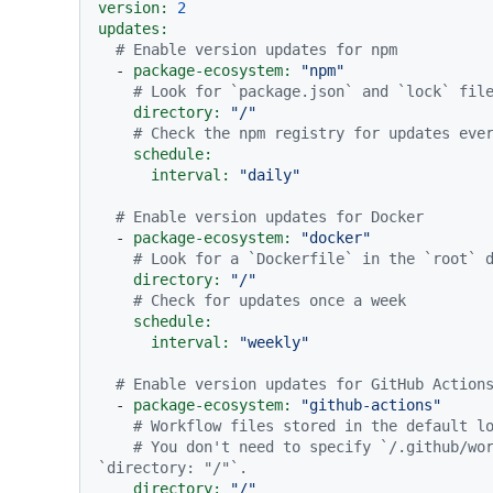
version:
2
updates:
# Enable version updates for npm
-
package-ecosystem:
"npm"
# Look for `package.json` and `lock` fil
directory:
"/"
# Check the npm registry for updates eve
schedule:
interval:
"daily"
# Enable version updates for Docker
-
package-ecosystem:
"docker"
# Look for a `Dockerfile` in the `root` 
directory:
"/"
# Check for updates once a week
schedule:
interval:
"weekly"
# Enable version updates for GitHub Action
-
package-ecosystem:
"github-actions"
# Workflow files stored in the default l
# You don't need to specify `/.github/wor
`directory: "/"`.
directory:
"/"