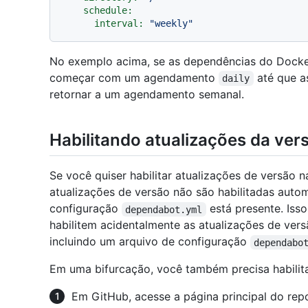
schedule:
interval:
"weekly"
No exemplo acima, se as dependências do Docker
começar com um agendamento
até que a
daily
retornar a um agendamento semanal.
Habilitando atualizações da ver
Se você quiser habilitar atualizações de versão 
atualizações de versão não são habilitadas aut
configuração
está presente. Iss
dependabot.yml
habilitem acidentalmente as atualizações de vers
incluindo um arquivo de configuração
dependabo
Em uma bifurcação, você também precisa habilit
Em GitHub, acesse a página principal do repo