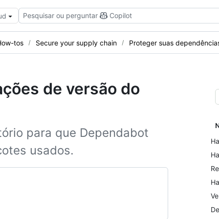
Pesquisar ou perguntar
Copilot
ud
How-tos
Secure your supply chain
Proteger suas dependência
ações de versão do
N
itório para que Dependabot
Ha
cotes usados.
Ha
Re
Ha
Ve
De