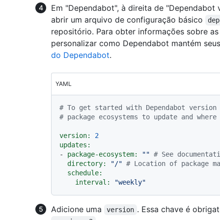
Em "Dependabot", à direita de "Dependabot v
abrir um arquivo de configuração básico
dep
repositório. Para obter informações sobre a
personalizar como Dependabot mantém seus 
do Dependabot
.
YAML
# To get started with Dependabot version
# package ecosystems to update and where
version:
2
updates:
-
package-ecosystem:
""
# See documentat
directory:
"/"
# Location of package m
schedule:
interval:
"weekly"
Adicione uma
. Essa chave é obriga
version