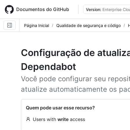
Skip
to
Documentos do GitHub
Version:
Enterprise Clo
main
content
Página Inicial
Qualidade de segurança e código
Configuração de atualiz
Dependabot
Você pode configurar seu repos
atualize automaticamente os pa
Quem pode usar esse recurso?
Users with
write
access