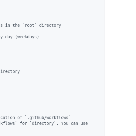
es in the `root` directory
ry day (weekdays)
directory
s
ocation of `.github/workflows`
kflows` for `directory`. You can use 