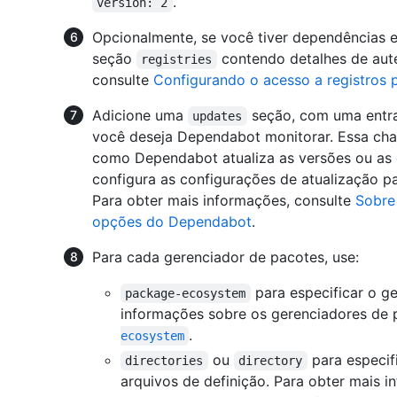
.
version: 2
Opcionalmente, se você tiver dependências e
seção
contendo detalhes de aute
registries
consulte
Configurando o acesso a registros
Adicione uma
seção, com uma entra
updates
você deseja Dependabot monitorar. Essa chav
como Dependabot atualiza as versões ou as 
configura as configurações de atualização p
Para obter mais informações, consulte
Sobre
opções do Dependabot
.
Para cada gerenciador de pacotes, use:
para especificar o g
package-ecosystem
informações sobre os gerenciadores de 
.
ecosystem
ou
para especif
directories
directory
arquivos de definição. Para obter mais i