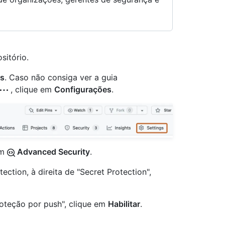
sitório.
gs
. Caso não consiga ver a guia
, clique em
Configurações
.
em
Advanced Security
.
ection, à direita de "Secret Protection",
Proteção por push", clique em
Habilitar
.