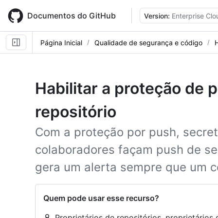
Skip
to
Documentos do GitHub
Version:
Enterprise Clo
main
content
Página Inicial
Qualidade de segurança e código
Habilitar a proteção de 
repositório
Com a proteção por push, secre
colaboradores façam push de se
gera um alerta sempre que um co
Quem pode usar esse recurso?
Proprietários de repositórios, proprietário