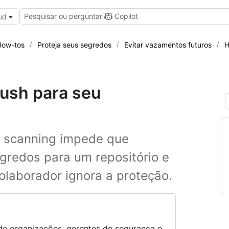
Pesquisar ou perguntar
Copilot
ud
How-tos
Proteja seus segredos
Evitar vazamentos futuros
H
push para seu
t scanning impede que
gredos para um repositório e
laborador ignora a proteção.
s de organizações, gerentes de segurança e