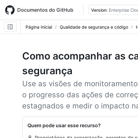
Skip
to
Documentos do GitHub
Version:
Enterprise Clo
main
content
Página Inicial
Qualidade de segurança e código
Como acompanhar as c
segurança
Use as visões de monitoramento
o progresso das ações de correçã
estagnados e medir o impacto n
Quem pode usar esse recurso?
Proprietários da organização, gerentes d