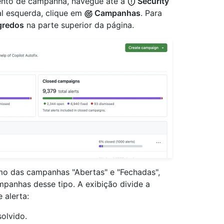
ento de campanha, navegue até a
Security
al esquerda, clique em
Campanhas
. Para
gredos
na parte superior da página.
o das campanhas "Abertas" e "Fechadas",
panhas desse tipo. A exibição divide a
 alerta:
solvido.