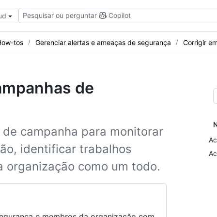
Pesquisar ou perguntar
Copilot
ud
How-tos
Gerenciar alertas e ameaças de segurança
Corrigir e
ampanhas de
N
 de campanha para monitorar
Ac
o, identificar trabalhos
Ac
a organização como um todo.
e segurança e membros da organização com