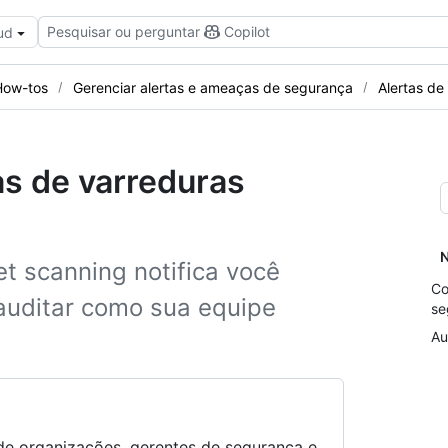
Pesquisar ou perguntar
Copilot
ud
How-tos
Gerenciar alertas e ameaças de segurança
Alertas de
s de varreduras
N
t scanning notifica você
Co
 auditar como sua equipe
se
Au
s de organizações, gerentes de segurança e