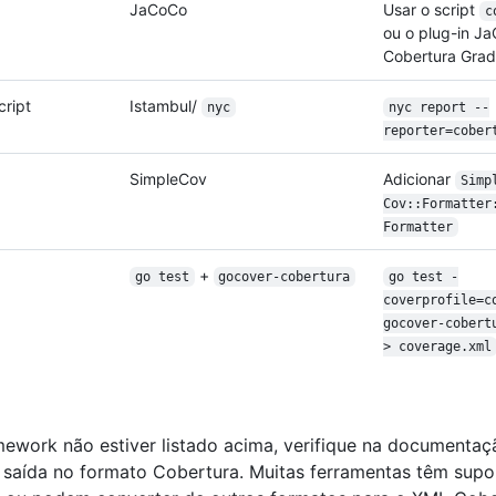
JaCoCo
Usar o script
c
ou o plug-in J
Cobertura Gra
ript
Istambul/
nyc
nyc report --
reporter=cober
SimpleCov
Adicionar
Simp
Cov::Formatter
Formatter
+
go test
gocover-cobertura
go test -
coverprofile=c
gocover-cobert
> coverage.xml
mework não estiver listado acima, verifique na documentaç
 saída no formato Cobertura. Muitas ferramentas têm supor