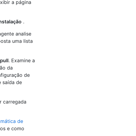
xibir a página
nstalação
.
agente analise
posta uma lista
pull
. Examine a
ção da
nfiguração de
e saída de
or carregada
omática de
ados e como