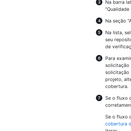
Na barra la
"Qualidade 
Na seção "A
Na lista, s
seu reposit
de verifica
Para examin
solicitação
solicitação
projeto, al
cobertura.
Se o fluxo 
corretament
Se o fluxo 
cobertura 
iterar.