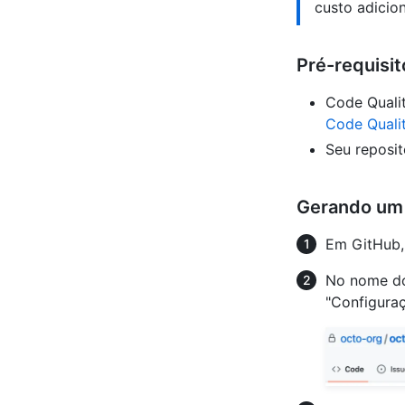
custo adicion
Pré-requisi
Code Qualit
Code Quali
Seu reposit
Gerando um 
Em GitHub, 
No nome do
"Configura