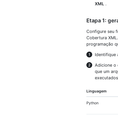
XML
.
Etapa 1: ger
Configure seu f
Cobertura XML.
programação qu
Identifique
Adicione o 
que um arq
executados
Linguagem
Python