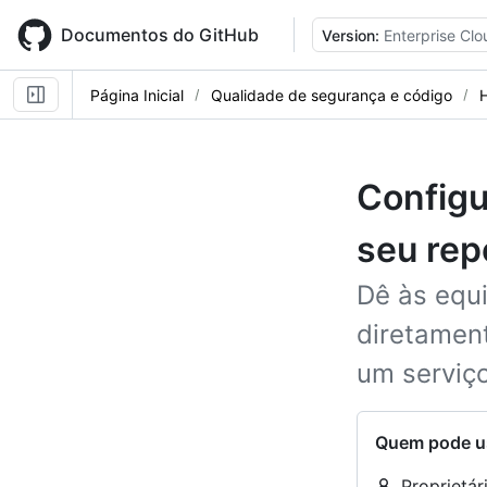
Skip
to
Documentos do GitHub
Version:
Enterprise Clo
main
content
Página Inicial
Qualidade de segurança e código
Configu
seu rep
Dê às equi
diretamen
um serviço
Quem pode us
Proprietár