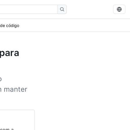
 de código
 para
o
m manter
s com a