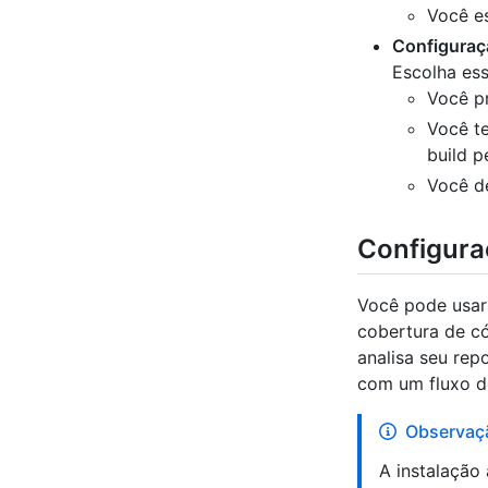
Você es
Configuraç
Escolha es
Você pr
Você t
build p
Você d
Configura
Você pode usar 
cobertura de c
analisa seu repo
com um fluxo de
Observaç
A instalação