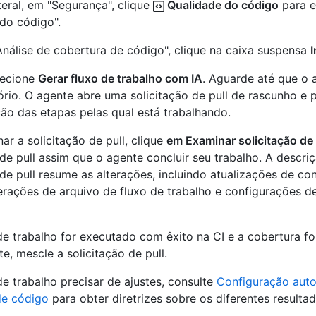
teral, em "Segurança", clique
Qualidade do código
para e
do código".
nálise de cobertura de código", clique na caixa suspensa
I
elecione
Gerar fluxo de trabalho com IA
. Aguarde até que o 
ório. O agente abre uma solicitação de pull de rascunho e 
ção das etapas pelas qual está trabalhando.
ar a solicitação de pull, clique
em Examinar solicitação de 
 de pull assim que o agente concluir seu trabalho. A descri
 de pull resume as alterações, incluindo atualizações de co
terações de arquivo de fluxo de trabalho e configurações d
de trabalho for executado com êxito na CI e a cobertura f
e, mescle a solicitação de pull.
de trabalho precisar de ajustes, consulte
Configuração aut
de código
para obter diretrizes sobre os diferentes result