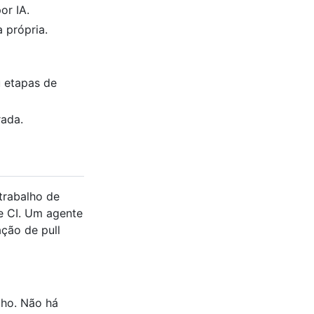
or IA.
 própria.
u etapas de
rada.
trabalho de
e CI. Um agente
ação de pull
lho. Não há