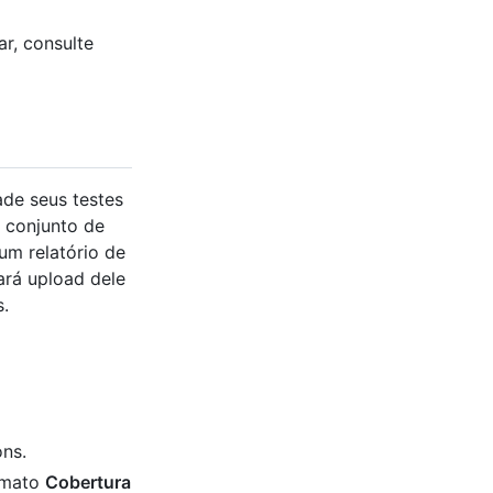
r, consulte
de seus testes
u conjunto de
um relatório de
ará upload dele
s.
ons.
ormato
Cobertura