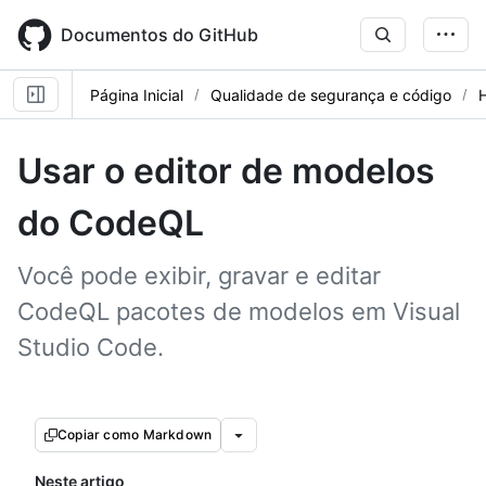
Skip
to
Documentos do GitHub
main
content
Página Inicial
Qualidade de segurança e código
Usar o editor de modelos
do CodeQL
Você pode exibir, gravar e editar
CodeQL pacotes de modelos em Visual
Studio Code.
Copiar como Markdown
Neste artigo