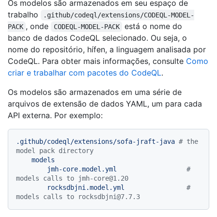
Os modelos são armazenados em seu espaço de
trabalho
.github/codeql/extensions/CODEQL-MODEL-
, onde
está o nome do
PACK
CODEQL-MODEL-PACK
banco de dados CodeQL selecionado. Ou seja, o
nome do repositório, hífen, a linguagem analisada por
CodeQL. Para obter mais informações, consulte
Como
criar e trabalhar com pacotes do CodeQL
.
Os modelos são armazenados em uma série de
arquivos de extensão de dados YAML, um para cada
API externa. Por exemplo:
.github/codeql/extensions/sofa-jraft-java
# the 
model pack directory
models
jmh-core.model.yml
# 
models calls to jmh-core@1.20
rocksdbjni.model.yml
# 
models calls to rocksdbjni@7.7.3