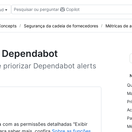
Pesquisar ou perguntar
Copilot
ud
Concepts
Segurança da cadeia de fornecedores
Métricas de 
o Dependabot
priorizar Dependabot alerts
N
Qu
Ma
Pr
Ac
Pa
a com as permissões detalhadas "Exibir
Mé
ara saber mais, confira
Sobre as funções