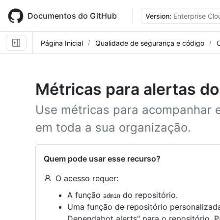
Skip
to
Documentos do GitHub
Version:
Enterprise Clo
main
content
Página Inicial
Qualidade de segurança e código
Métricas para alertas d
Use métricas para acompanhar e 
em toda a sua organização.
Quem pode usar esse recurso?
O acesso requer:
A função
do repositório.
admin
Uma função de repositório personalizad
Dependabot alerts" para o repositório. P