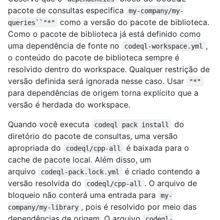
pacote de consultas especifica
my-company/my-
como a versão do pacote de biblioteca.
queries``"*"
Como o pacote de biblioteca já está definido como
uma dependência de fonte no
,
codeql-workspace.yml
o conteúdo do pacote de biblioteca sempre é
resolvido dentro do workspace. Qualquer restrição de
versão definida será ignorada nesse caso. Usar
"*"
para dependências de origem torna explícito que a
versão é herdada do workspace.
Quando você executa
do
codeql pack install
diretório do pacote de consultas, uma versão
apropriada do
é baixada para o
codeql/cpp-all
cache de pacote local. Além disso, um
arquivo
é criado contendo a
codeql-pack.lock.yml
versão resolvida do
. O arquivo de
codeql/cpp-all
bloqueio não conterá uma entrada para
my-
, pois é resolvido por meio das
company/my-library
dependências de origem. O arquivo
codeql-