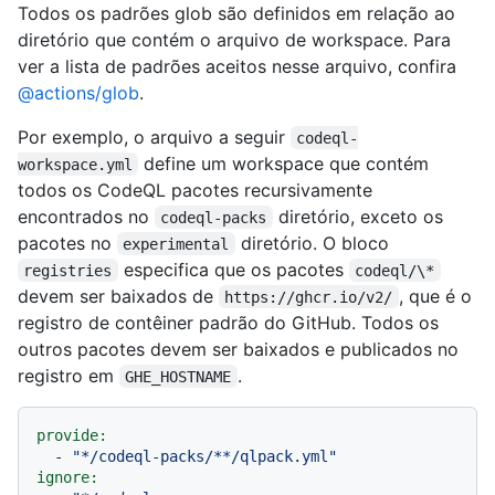
Todos os padrões glob são definidos em relação ao
diretório que contém o arquivo de workspace. Para
ver a lista de padrões aceitos nesse arquivo, confira
@actions/glob
.
Por exemplo, o arquivo a seguir
codeql-
define um workspace que contém
workspace.yml
todos os CodeQL pacotes recursivamente
encontrados no
diretório, exceto os
codeql-packs
pacotes no
diretório. O bloco
experimental
especifica que os pacotes
registries
codeql/\*
devem ser baixados de
, que é o
https://ghcr.io/v2/
registro de contêiner padrão do GitHub. Todos os
outros pacotes devem ser baixados e publicados no
registro em
.
GHE_HOSTNAME
provide:
-
"*/codeql-packs/**/qlpack.yml"
ignore: