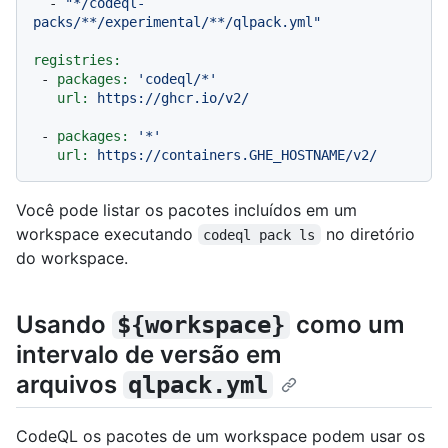
-
"*/codeql-
packs/**/experimental/**/qlpack.yml"
registries:
-
packages:
'codeql/*'
url:
https://ghcr.io/v2/
-
packages:
'*'
url:
https://containers.GHE_HOSTNAME/v2/
Você pode listar os pacotes incluídos em um
workspace executando
no diretório
codeql pack ls
do workspace.
Usando
como um
${workspace}
intervalo de versão em
arquivos
qlpack.yml
CodeQL os pacotes de um workspace podem usar os