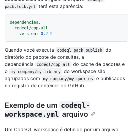
terá esta aparência:
pack.lock.yml
dependencies:
codeql/cpp-all:
version:
0.2
.2
Quando você executa
do
codeql pack publish
diretório do pacote de consultas, a
dependência
do cache de pacotes e
codeql/cpp-all
o
do workspace são
my-company/my-library
agrupados com
e publicados
my-company/my-queries
no registro de contêiner do GitHub.
Exemplo de um
codeql-
arquivo
workspace.yml
Um CodeQL workspace é definido por um arquivo