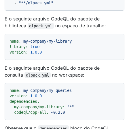
-
"**/qlpack.yml"
E o seguinte arquivo CodeQL do pacote de
biblioteca
no espaço de trabalho:
qlpack.yml
name:
my-company/my-library
library:
true
version:
1.0
.0
E o seguinte arquivo CodeQL do pacote de
consulta
no workspace:
qlpack.yml
name:
my-company/my-queries
version:
1.0
.0
dependencies:
my-company/my-library:
"*"
codeql/cpp-all:
~0.2.0
Observe que o
bloco do CodeQL
dependencies