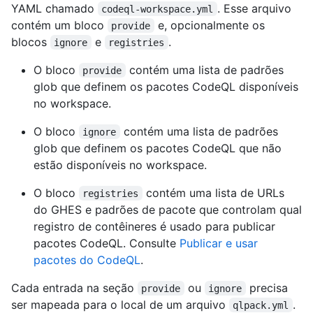
YAML chamado
. Esse arquivo
codeql-workspace.yml
contém um bloco
e, opcionalmente os
provide
blocos
e
.
ignore
registries
O bloco
contém uma lista de padrões
provide
glob que definem os pacotes CodeQL disponíveis
no workspace.
O bloco
contém uma lista de padrões
ignore
glob que definem os pacotes CodeQL que não
estão disponíveis no workspace.
O bloco
contém uma lista de URLs
registries
do GHES e padrões de pacote que controlam qual
registro de contêineres é usado para publicar
pacotes CodeQL. Consulte
Publicar e usar
pacotes do CodeQL
.
Cada entrada na seção
ou
precisa
provide
ignore
ser mapeada para o local de um arquivo
.
qlpack.yml