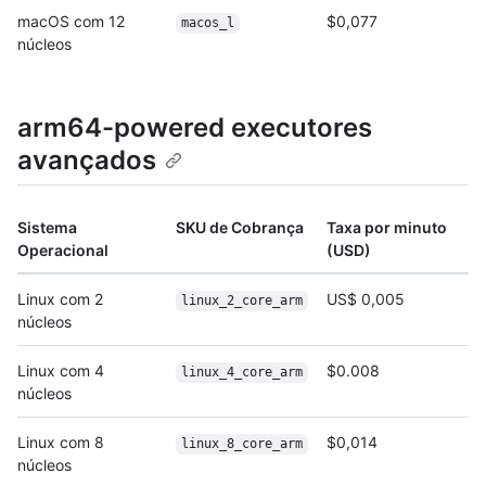
macOS com 12
$0,077
macos_l
núcleos
arm64-powered executores
avançados
Sistema
SKU de Cobrança
Taxa por minuto
Operacional
(USD)
Linux com 2
US$ 0,005
linux_2_core_arm
núcleos
Linux com 4
$0.008
linux_4_core_arm
núcleos
Linux com 8
$0,014
linux_8_core_arm
núcleos