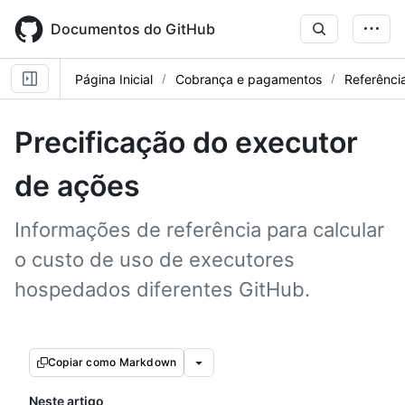
Skip
to
Documentos do GitHub
main
content
Página Inicial
Cobrança e pagamentos
Referênci
Precificação do executor
de ações
Informações de referência para calcular
o custo de uso de executores
hospedados diferentes GitHub.
Copiar como Markdown
Neste artigo