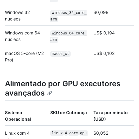
Windows 32
$0,098
windows_32_core_
núcleos
arm
Windows com 64
US$ 0,194
windows_64_core_
núcleos
arm
macOS 5-core (M2
US$ 0,102
macos_xl
Pro)
Alimentado por GPU executores
avançados
Sistema
SKU de Cobrança
Taxa por minuto
Operacional
(USD)
Linux com 4
$0,052
linux_4_core_gpu