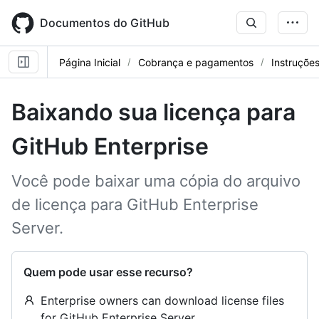
Skip
to
Documentos do GitHub
main
content
Página Inicial
Cobrança e pagamentos
Instruçõe
Baixando sua licença para
GitHub Enterprise
Você pode baixar uma cópia do arquivo
de licença para GitHub Enterprise
Server.
Quem pode usar esse recurso?
Enterprise owners can download license files
for GitHub Enterprise Server.