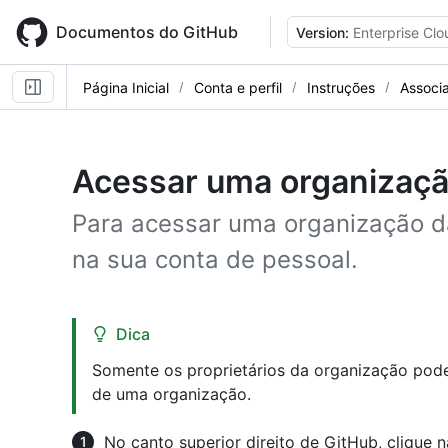
Skip
to
Documentos do GitHub
Version:
Enterprise Clo
main
content
Página Inicial
Conta e perfil
Instruções
Associ
Acessar uma organizaç
Para acessar uma organização d
na sua conta de pessoal.
Dica
Somente os proprietários da organização pode
de uma organização.
No canto superior direito de GitHub, clique n