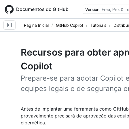
Skip
to
Documentos do GitHub
Version:
Free, Pro, & 
main
content
Página Inicial
GitHub Copilot
Tutoriais
Distribu
Recursos para obter ap
Copilot
Prepare-se para adotar Copilot 
equipes legais e de segurança 
Antes de implantar uma ferramenta como GitHub
provavelmente precisará de aprovação das equip
cibernética.