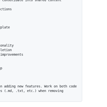
 consolidate into shared content

ctions

plate

onality

letion

improvements

p

n adding new features. Work on both code 
s (.md, .txt, etc.) when removing 