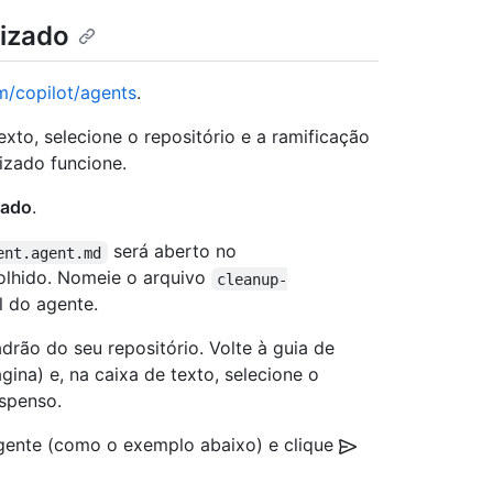
lizado
m/copilot/agents
.
xto, selecione o repositório e a ramificação
izado funcione.
zado
.
será aberto no
ent.agent.md
colhido. Nomeie o arquivo
cleanup-
l do agente.
drão do seu repositório. Volte à guia de
gina) e, na caixa de texto, selecione o
spenso.
 agente (como o exemplo abaixo) e clique