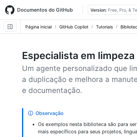
Skip
to
Documentos do GitHub
Version:
Free, Pro, & 
main
content
Página Inicial
GitHub Copilot
Tutoriais
Bibliote
Especialista em limpeza
Um agente personalizado que li
a duplicação e melhora a manut
e documentação.
Observação
Os exemplos nesta biblioteca são para ser
mais específicos para seus projetos, ling