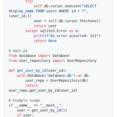
try
:

self
.db.cursor.execute(
"SELECT 
display_name FROM users WHERE id = ?"
, 
(user_id,))

            user = 
self
.db.cursor.fetchone()

return
 user

except
 sqlite3.Error 
as
 e:

print
(
f"An error occurred: 
{e}
"
)

return
None
# main.py
from
 database 
import
from
 user_repository 
import
 UserRepository

def
get_user_by_id
(
user_id
):

with
 Database(
'database.db'
) 
as
 db:

        user_repo = UserRepository(db)

return
user_repo.get_user_by_id(user_id)

# Example usage
if
 __name__ == 
"__main__"
:

    user = get_user_by_id(
1
)

if
 user:
