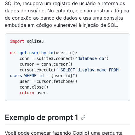
SQLite, recupera um registro de usuário e retorna os
dados do usuário. No entanto, ele não abstrai a lógica
de conexão ao banco de dados e usa uma consulta
embutida em código vulnerável à injeção de SQL.
import
 sqlite3

def
get_user_by_id
(
user_id
):

    conn = sqlite3.connect(
'database.db'
)

    cursor = conn.cursor()

    cursor.execute(
f"SELECT display_name FROM 
users WHERE id = 
{user_id}
"
)

    user = cursor.fetchone()

    conn.close()

return
Exemplo de prompt 1
Você pode começar fazendo Copilot uma pergunta