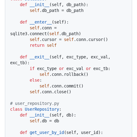
def
__init__
(
self, db_path
):

self
.db_path = db_path

def
__enter__
(
self
):

self
.conn = 
sqlite3.connect(
self
.db_path)

self
.cursor = 
self
.conn.cursor()

return
self
def
__exit__
(
self, exc_type, exc_val, 
exc_tb
):

if
 exc_type 
or
 exc_val 
or
 exc_tb:

self
.conn.rollback()

else
:

self
.conn.commit()

self
.conn.close()

# user_repository.py
class
UserRepository
:

def
__init__
(
self, db
):

self
.db = db

def
get_user_by_id
(
self, user_id
):
