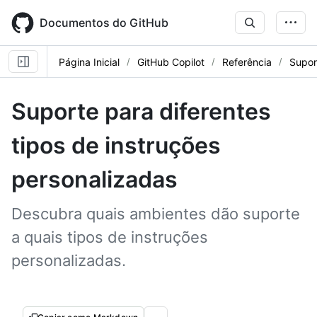
Skip
to
Documentos do GitHub
main
content
Página Inicial
GitHub Copilot
Referência
Supor
Suporte para diferentes
tipos de instruções
personalizadas
Descubra quais ambientes dão suporte
a quais tipos de instruções
personalizadas.