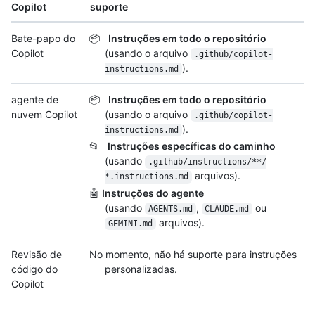
Copilot
suporte
Bate-papo do
📦
Instruções em todo o repositório
Copilot
(usando o arquivo
.github/
copilot-
).
instructions.md
agente de
📦
Instruções em todo o repositório
nuvem Copilot
(usando o arquivo
.github/
copilot-
).
instructions.md
📂
Instruções específicas do caminho
(usando
.github/
instructions/
**/
arquivos).
*.instructions.md
🤖
Instruções do agente
(usando
,
ou
AGENTS.md
CLAUDE.md
arquivos).
GEMINI.md
Revisão de
No momento, não há suporte para instruções
código do
personalizadas.
Copilot