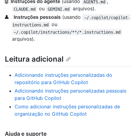
🤖
Instruções do agente
(usando
,
AGENTS.md
ou
arquivos).
CLAUDE.md
GEMINI.md
👤
Instruções pessoais
(usando
~/.copilot/copilot-
ou
instructions.md
~/.copilot/instructions/**/*.instructions.md
arquivos).
Leitura adicional
Adicionando instruções personalizadas do
repositório para GitHub Copilot
Adicionando instruções personalizadas pessoais
para GitHub Copilot
Como adicionar instruções personalizadas de
organização no GitHub Copilot
Ajuda e suporte