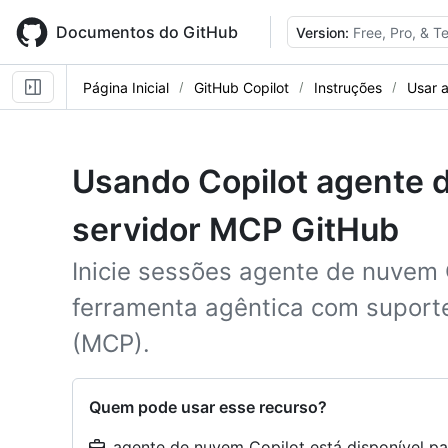
Skip
to
Documentos do GitHub
Version:
Free, Pro, & 
main
content
Página Inicial
GitHub Copilot
Instruções
Usar 
Usando Copilot agente 
servidor MCP GitHub
Inicie sessões agente de nuvem 
ferramenta agêntica com suport
(MCP).
Quem pode usar esse recurso?
agente de nuvem Copilot está disponível pa