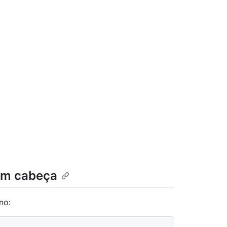
sem cabeça
no: