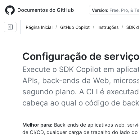
Skip
to
Documentos do GitHub
Version:
Free, Pro, & 
main
content
Página Inicial
GitHub Copilot
Instruções
SDK d
Configuração de serviç
Execute o SDK Copilot em aplica
APIs, back-ends da Web, micross
segundo plano. A CLI é executa
cabeça ao qual o código de back
Melhor para:
Back-ends de aplicativos web, servi
de CI/CD, qualquer carga de trabalho do lado do 