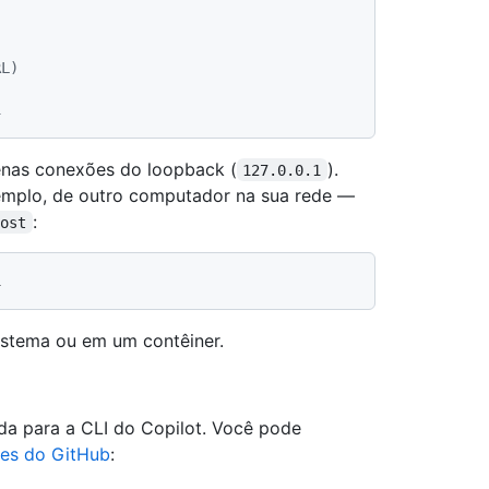
RL)
1
penas conexões do loopback (
).
127.0.0.1
emplo, de outro computador na sua rede —
:
host
istema ou em um contêiner.
da para a CLI do Copilot. Você pode
ses do GitHub
: