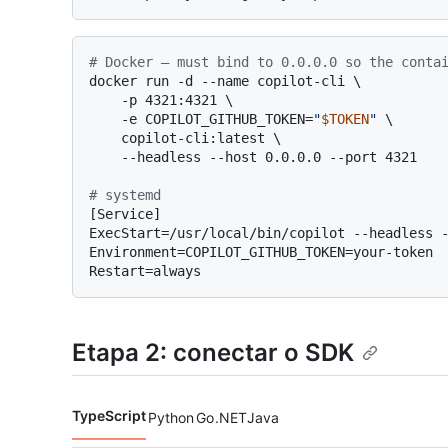
# Docker — must bind to 0.0.0.0 so the conta
docker run -d --name copilot-cli \

    -p 4321:4321 \

    -e COPILOT_GITHUB_TOKEN=
"
$TOKEN
"
 \

    copilot-cli:latest \

    --headless --host 0.0.0.0 --port 4321

# systemd
[Service]

ExecStart=/usr/local/bin/copilot --headless -
Environment=COPILOT_GITHUB_TOKEN=your-token

Etapa 2: conectar o SDK
TypeScript
Python
Go
.NET
Java