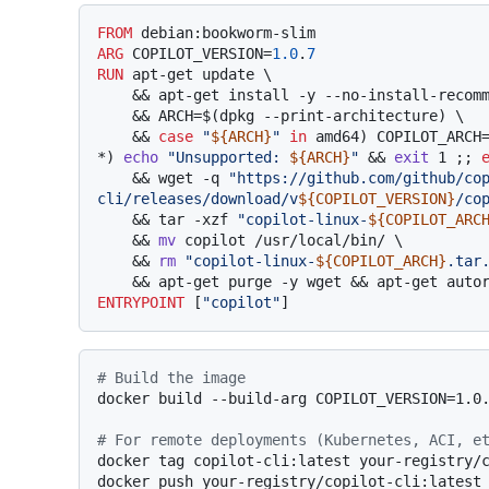
FROM
ARG
 COPILOT_VERSION=
1.0
.
7
RUN
 apt-get update \

    && apt-get install -y --no-install-recommends ca-certificates wget \

    && ARCH=$(dpkg --print-architecture) \

    && 
case
"
${ARCH}
"
in
 amd64) COPILOT_ARCH
*) 
echo
"Unsupported: 
${ARCH}
"
 && 
exit
 1 ;; 
    && wget -q 
"https://github.com/github/co
cli/releases/download/v
${COPILOT_VERSION}
/co
    && tar -xzf 
"copilot-linux-
${COPILOT_ARC
    && 
mv
 copilot /usr/local/bin/ \

    && 
rm
"copilot-linux-
${COPILOT_ARCH}
.tar
    && apt-get purge -y wget && apt-get aut
ENTRYPOINT
 [
"copilot"
]
# Build the image
docker build --build-arg COPILOT_VERSION=1.0.
# For remote deployments (Kubernetes, ACI, e
docker tag copilot-cli:latest your-registry/c