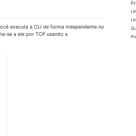
Ex
Li
Li
você executa a CLI de forma independente no
Qu
ta-se a ele por TCP usando a
Pr