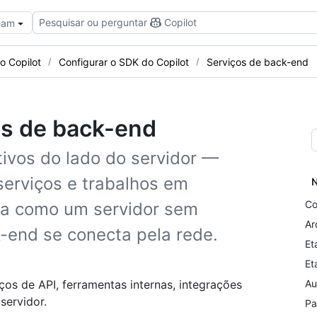
Pesquisar ou perguntar
Copilot
Team
o Copilot
Configurar o SDK do Copilot
Serviços de back-end
os de back-end
tivos do lado do servidor —
erviços e trabalhos em
N
Co
da como um servidor sem
Ar
-end se conecta pela rede.
Et
Et
ços de API, ferramentas internas, integrações
Au
servidor.
Pa