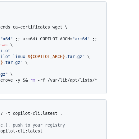
=
"x64"
 ;; arm64) COPILOT_ARCH=
"arm64"
 ;; 
esac
 \

pilot-
pilot-linux-
${COPILOT_ARCH}
.tar.gz"
 \

H}
.tar.gz"
 \

.gz"
 \

oremove -y && 
rm
 -rf /var/lib/apt/lists/*
7 -t copilot-cli:latest .

tc.), push to your registry
opilot-cli:latest
