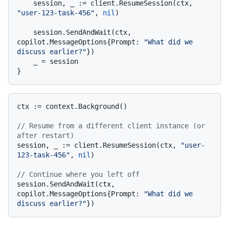
    session, _ := client.ResumeSession(ctx, 
"user-123-task-456"
, 
nil
)

    session.SendAndWait(ctx, 
copilot.MessageOptions{Prompt: 
"What did we 
discuss earlier?"
})

    _ = session

ctx := context.Background()

// Resume from a different client instance (or 
after restart)
session, _ := client.ResumeSession(ctx, 
"user-
123-task-456"
, 
nil
)

// Continue where you left off
session.SendAndWait(ctx, 
copilot.MessageOptions{Prompt: 
"What did we 
discuss earlier?"