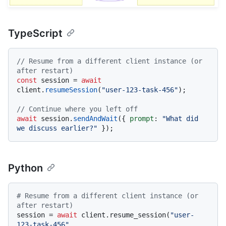
TypeScript
// Resume from a different client instance (or 
after restart)
const
 session = 
await
client.
resumeSession
(
"user-123-task-456"
);

// Continue where you left off
await
 session.
sendAndWait
({ 
prompt
: 
"What did 
we discuss earlier?"
Python
# Resume from a different client instance (or 
after restart)
session = 
await
 client.resume_session(
"user-
123-task-456"
, 