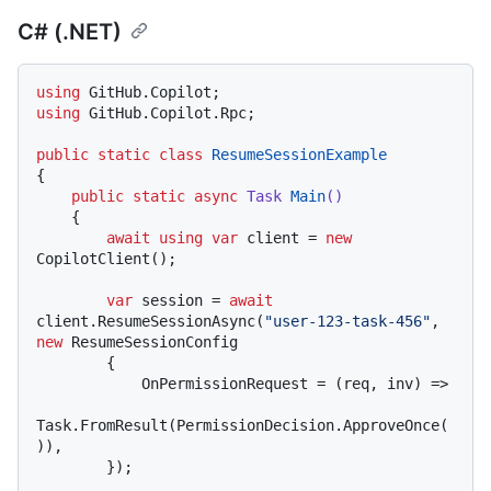
C# (.NET)
using
using
 GitHub.Copilot.Rpc;

public
static
class
ResumeSessionExample
{

public
static
async
 Task 
Main
()
    {

await
using
var
 client = 
new
CopilotClient();

var
 session = 
await
client.ResumeSessionAsync(
"user-123-task-456"
, 
new
 ResumeSessionConfig

        {

            OnPermissionRequest = (req, inv) =>

Task.FromResult(PermissionDecision.ApproveOnce(
)),

        });
