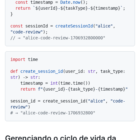
const
 timestamp = 
Date
.
now
();

return
`
${userId}
-
${taskType}
-
${timestamp}
`
;

}

const
 sessionId = 
createSessionId
(
"alice"
, 
"code-review"
// → "alice-code-review-1706932800000"
import
 time

def
create_session_id
(
user_id: 
str
, task_type: 
str
) -> 
str
:

    timestamp = 
int
(time.time())

return
f"
{user_id}
-
{task_type}
-
{timestamp}
"
session_id = create_session_id(
"alice"
, 
"code-
review"
# → "alice-code-review-1706932800"
Gerenciando o ciclo de vida da