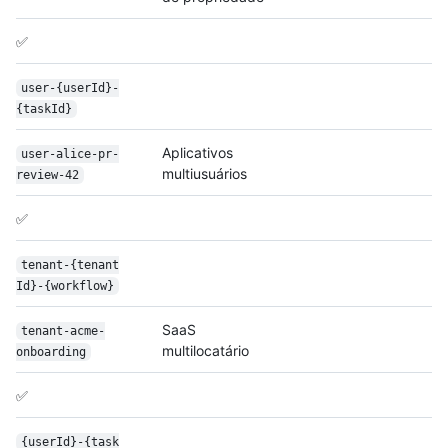
✅
user-{user
Id}-
{task
Id}
Aplicativos
user-alice-pr-
multiusuários
review-42
✅
tenant-{tenant
Id}-{workflow}
SaaS
tenant-acme-
multilocatário
onboarding
✅
{user
Id}-{task