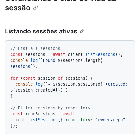
sessão
Listando sessões ativas
// List all sessions
const
 sessions = 
await
 client.
listSessions
console
.
log
(
`Found 
${sessions.length}
sessions`
);

for
 (
const
 session 
of
 sessions) {

console
.
log
(
`- 
${session.sessionId}
 (created: 
${session.createdAt}
)`
);

}

// Filter sessions by repository
const
 repoSessions = 
await
client.
listSessions
({ 
repository
: 
"owner/repo"