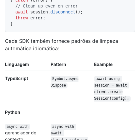
} 
catch
 (error) {

// Clean up even on error
await
 session.
disconnect
();

throw
 error;

Cada SDK também fornece padrões de limpeza
automática idiomática:
Linguagem
Pattern
Example
TypeScript
Symbol.async
await using 
Dispose
session = await 
client.create
Session(config);
Python
async with
async with 
gerenciador de
await 
contexto
client.create_ses