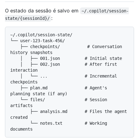
O estado da sessão é salvo em
~/.copilot/session-
:
state/{sessionId}/
~/.copilot/session-state/

└── user-123-task-456/

    ├── checkpoints/           # Conversation 
history snapshots

    │   ├── 001.json          # Initial state

    │   ├── 002.json          # After first 
interaction

    │   └── ...               # Incremental 
checkpoints

    ├── plan.md               # Agent's 
planning state (if any)

    └── files/                # Session 
artifacts

        ├── analysis.md       # Files the agent 
created

        └── notes.txt         # Working 