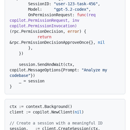
        SessionID: 
"user-123-task-456"
,

        Model:     
"gpt-5.2-codex"
,

        OnPermissionRequest: 
func
(req 
copilot.PermissionRequest, inv 
copilot.PermissionInvocation)
(rpc.PermissionDecision, 
error
) {

return
&rpc.PermissionDecisionApproveOnce{}, 
nil
        },

    })

    session.SendAndWait(ctx, 
copilot.MessageOptions{Prompt: 
"Analyze my 
codebase"
})

    _ = session

ctx := context.Background()

client := copilot.NewClient(
nil
)

// Create a session with a meaningful ID
session, _ := client.CreateSession(ctx, 