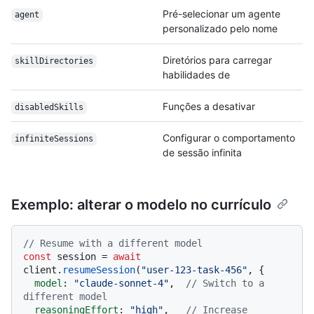
Pré-selecionar um agente
agent
personalizado pelo nome
Diretórios para carregar
skillDirectories
habilidades de
Funções a desativar
disabledSkills
Configurar o comportamento
infiniteSessions
de sessão infinita
Exemplo: alterar o modelo no currículo
// Resume with a different model
const
 session = 
await
client.
resumeSession
(
"user-123-task-456"
, {

model
: 
"claude-sonnet-4"
,  
// Switch to a 
different model
reasoningEffort
: 
"high"
,   
// Increase 