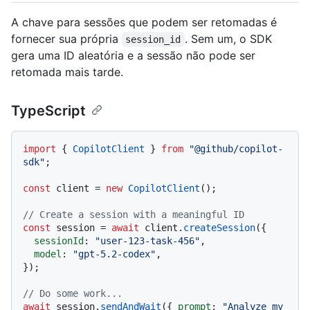
A chave para sessões que podem ser retomadas é
fornecer sua própria
. Sem um, o SDK
session_id
gera uma ID aleatória e a sessão não pode ser
retomada mais tarde.
TypeScript
import
 { 
CopilotClient
 } 
from
"@github/copilot-
sdk"
;

const
 client = 
new
CopilotClient
();

// Create a session with a meaningful ID
const
 session = 
await
 client.
createSession
({

sessionId
: 
"user-123-task-456"
,

model
: 
"gpt-5.2-codex"
,

});

// Do some work...
await
 session.
sendAndWait
({ 
prompt
: 
"Analyze my 