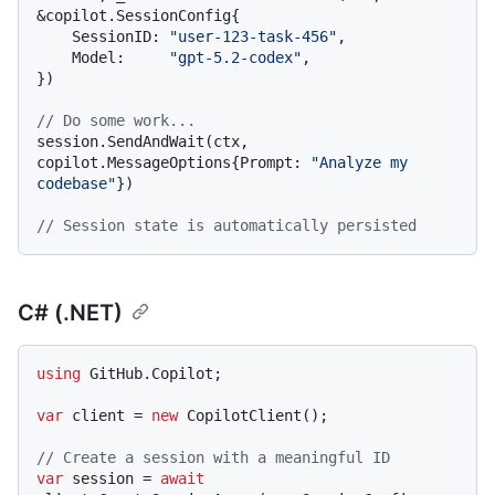
&copilot.SessionConfig{

    SessionID: 
"user-123-task-456"
,

    Model:     
"gpt-5.2-codex"
,

})

// Do some work...
session.SendAndWait(ctx, 
copilot.MessageOptions{Prompt: 
"Analyze my 
codebase"
})

// Session state is automatically persisted
C# (.NET)
using
 GitHub.Copilot;

var
 client = 
new
 CopilotClient();

// Create a session with a meaningful ID
var
 session = 
await