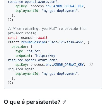
resource.openai.azure.com"
,

apiKey
: process.
env
.
AZURE_OPENAI_KEY
,

deploymentId
: 
"my-gpt-deployment"
,

  },

});

// When resuming, you MUST re-provide the 
provider config
const
 resumed = 
await
client.
resumeSession
(
"user-123-task-456"
, {

provider
: {

type
: 
"azure"
,

endpoint
: 
"https://my-
resource.openai.azure.com"
,

apiKey
: process.
env
.
AZURE_OPENAI_KEY
,  
// 
Required again
deploymentId
: 
"my-gpt-deployment"
,

  },

O que é persistente?