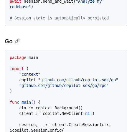
await
 session.send_and_wait(
"Analyze my 
codebase"
)

# Session state is automatically persisted
Go
package
 main

import
 (

"context"
    copilot 
"github.com/github/copilot-sdk/go"
"github.com/github/copilot-sdk/go/rpc"
)

func
main
()
 {

    ctx := context.Background()

    client := copilot.NewClient(
nil
)

    session, _ := client.CreateSession(ctx, 
&copilot.SessionConfig{
