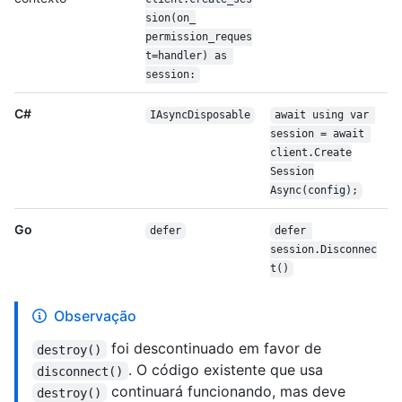
sion(on_
permission_reques
t=handler) as 
session:
C#
IAsyncDisposable
await using var 
session = await 
client.Create
Session
Async(config);
Go
defer
defer 
session.Disconnec
t()
Observação
foi descontinuado em favor de
destroy()
. O código existente que usa
disconnect()
continuará funcionando, mas deve
destroy()