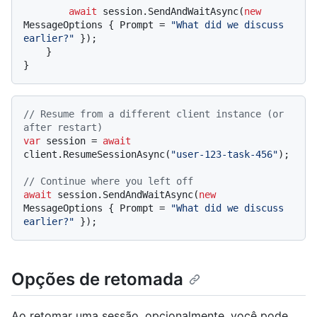
await
 session.SendAndWaitAsync(
new
MessageOptions { Prompt = 
"What did we discuss 
earlier?"
 });

    }

// Resume from a different client instance (or 
after restart)
var
 session = 
await
client.ResumeSessionAsync(
"user-123-task-456"
);

// Continue where you left off
await
 session.SendAndWaitAsync(
new
MessageOptions { Prompt = 
"What did we discuss 
earlier?"
Opções de retomada
Ao retomar uma sessão, opcionalmente, você pode