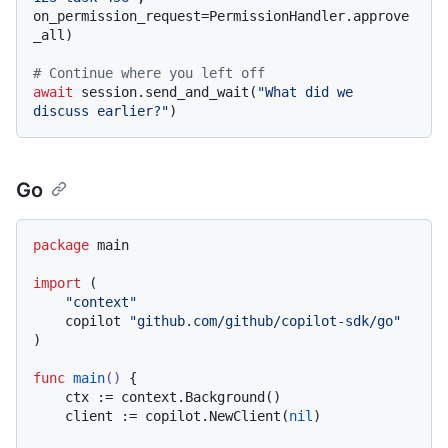
on_permission_request=PermissionHandler.approve
_all)

# Continue where you left off
await
 session.send_and_wait(
"What did we 
discuss earlier?"
Go
package
 main

import
 (

"context"
    copilot 
"github.com/github/copilot-sdk/go"
)

func
main
()
 {

    ctx := context.Background()

    client := copilot.NewClient(
nil
)
