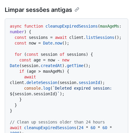
Limpar sessões antigas
async
function
cleanupExpiredSessions
(
maxAgeMs
: 
number
) {

const
 sessions = 
await
 client.
listSessions
();

const
 now = 
Date
.
now
();

for
 (
const
 session 
of
 sessions) {

const
 age = now - 
new
Date
(session.
createdAt
).
getTime
();

if
 (age > maxAgeMs) {

await
client.
deleteSession
(session.
sessionId
);

console
.
log
(
`Deleted expired session: 
${session.sessionId}
`
);

    }

  }

}

// Clean up sessions older than 24 hours
await
cleanupExpiredSessions
(
24
 * 
60
 * 
60
 * 