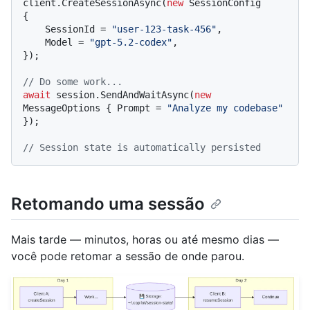
client.CreateSessionAsync(
new
 SessionConfig

{

    SessionId = 
"user-123-task-456"
,

    Model = 
"gpt-5.2-codex"
,

});

// Do some work...
await
 session.SendAndWaitAsync(
new
MessageOptions { Prompt = 
"Analyze my codebase"
});

// Session state is automatically persisted
Retomando uma sessão
Mais tarde — minutos, horas ou até mesmo dias —
você pode retomar a sessão de onde parou.