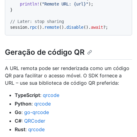
println!
(
"Remote URL: {url}"
);

}

// Later: stop sharing
session.
rpc
().
remote
().
disable
().
await
Geração de código QR
A URL remota pode ser renderizada como um código
QR para facilitar o acesso móvel. O SDK fornece a
URL – use sua biblioteca de código QR preferida:
TypeScript
:
qrcode
Python
:
qrcode
Go
:
go-qrcode
C#
:
QRCoder
Rust
:
qrcode