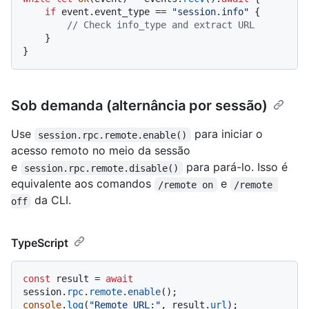
if
 event.event_type == 
"session.info"
 {

// Check info_type and extract URL
    }

Sob demanda (alternância por sessão)
Use
para iniciar o
session.rpc.remote.enable()
acesso remoto no meio da sessão
e
para pará-lo. Isso é
session.rpc.remote.disable()
equivalente aos comandos
e
/remote on
/remote 
da CLI.
off
TypeScript
const
 result = 
await
session.
rpc
.
remote
.
enable
console
.
log
(
"Remote URL:"
, result.
url
);
