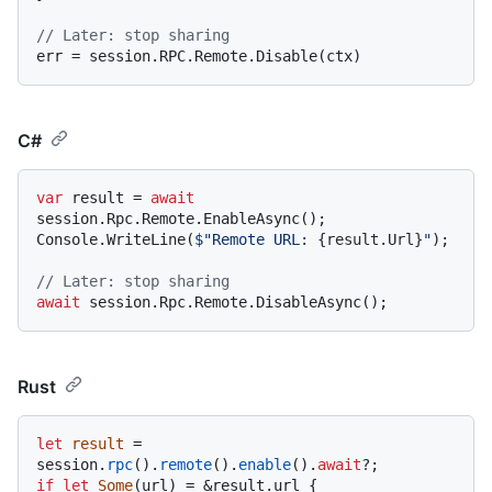
// Later: stop sharing
C#
var
 result = 
await
session.Rpc.Remote.EnableAsync();

Console.WriteLine(
$"Remote URL: 
{result.Url}
"
);

// Later: stop sharing
await
Rust
let
result
 = 
session.
rpc
().
remote
().
enable
().
await
if
let
Some
(url) = &result.url {
