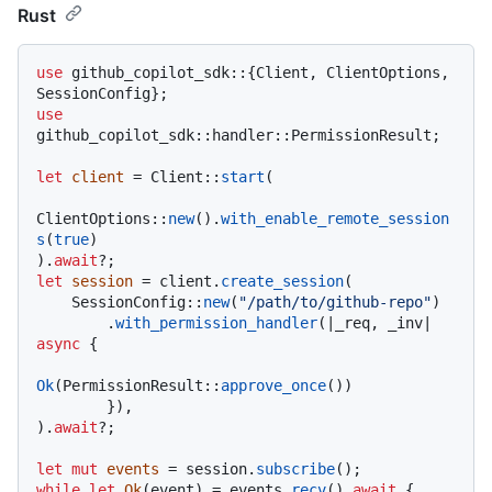
Rust
use
 github_copilot_sdk::{Client, ClientOptions, 
use
github_copilot_sdk::handler::PermissionResult;

let
client
 = Client::
start
(

ClientOptions::
new
().
with_enable_remote_session
s
(
true
)

).
await
let
session
 = client.
create_session
(

    SessionConfig::
new
(
"/path/to/github-repo"
)

        .
with_permission_handler
(|_req, _inv| 
async
 {

Ok
(PermissionResult::
approve_once
())

        }),

).
await
?;

let
mut 
events
 = session.
subscribe
while
let
Ok
(event) = events.
recv
().
await
 {
