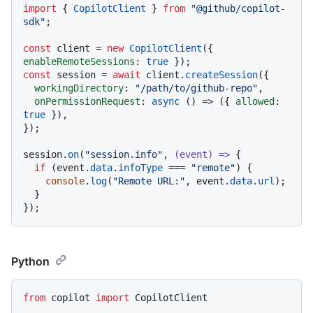
import
 { 
CopilotClient
 } 
from
"@github/copilot-
sdk"
;

const
 client = 
new
CopilotClient
({ 
enableRemoteSessions
: 
true
const
 session = 
await
 client.
createSession
({

workingDirectory
: 
"/path/to/github-repo"
,

onPermissionRequest
: 
async
 () => ({ 
allowed
: 
true
 }),

});

session.
on
(
"session.info"
, 
(
event
) =>
 {

if
 (event.
data
.
infoType
 === 
"remote"
) {

console
.
log
(
"Remote URL:"
, event.
data
.
url
);

  }

Python
from
 copilot 
import
 CopilotClient
