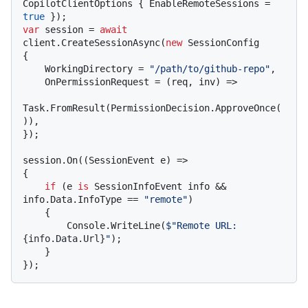
CopilotClientOptions { EnableRemoteSessions = 
true
var
 session = 
await
client.CreateSessionAsync(
new
 SessionConfig

{

    WorkingDirectory = 
"/path/to/github-repo"
,

    OnPermissionRequest = (req, inv) =>

Task.FromResult(PermissionDecision.ApproveOnce(
)),

});

session.On((SessionEvent e) =>

{

if
 (e 
is
 SessionInfoEvent info && 
info.Data.InfoType == 
"remote"
)

    {

        Console.WriteLine(
$"Remote URL: 
{info.Data.Url}
"
);

    }
