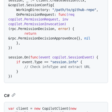
session, _ := client.CreateSession(ctx, 
&copilot.SessionConfig{

    WorkingDirectory: 
"/path/to/github-repo"
,

    OnPermissionRequest: 
func
(req 
copilot.PermissionRequest, inv 
copilot.PermissionInvocation)
(rpc.PermissionDecision, 
error
) {

return
&rpc.PermissionDecisionApproveOnce{}, 
nil
    },

})

session.On(
func
(event copilot.SessionEvent)
 {

if
 event.Type == 
"session.info"
 {

// Check infoType and extract URL
    }

C#
var
 client = 
new
 CopilotClient(
new