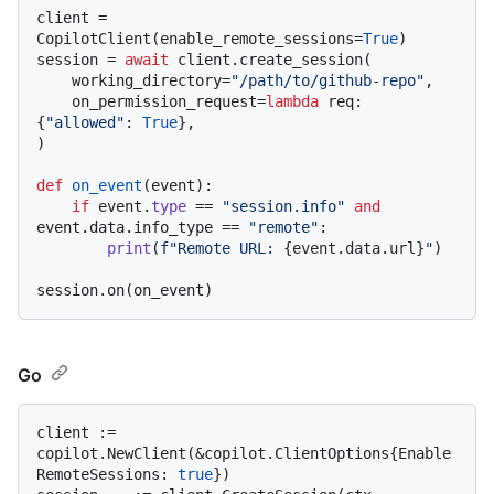
client = 
CopilotClient(enable_remote_sessions=
True
)

session = 
await
 client.create_session(

    working_directory=
"/path/to/github-repo"
,

    on_permission_request=
lambda
 req: 
{
"allowed"
: 
True
},

)

def
on_event
(
event
):

if
 event.
type
 == 
"session.info"
and
event.data.info_type == 
"remote"
:

print
(
f"Remote URL: 
{event.data.url}
"
)

Go
client := 
copilot.NewClient(&copilot.ClientOptions{Enable
RemoteSessions: 
true
})
