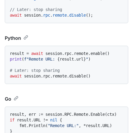
// Later: stop sharing
await
 session.
rpc
.
remote
.
disable
Python
result = 
await
print
(
f"Remote URL: 
{result.url}
"
)

# Later: stop sharing
await
Go
if
 result.URL != 
nil
 {

    fmt.Println(
"Remote URL:"
, *result.URL)

}
