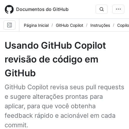
Skip
to
Documentos do GitHub
main
content
Página Inicial
GitHub Copilot
Instruções
Copil
Usando GitHub Copilot
revisão de código em
GitHub
GitHub Copilot revisa seus pull requests
e sugere alterações prontas para
aplicar, para que você obtenha
feedback rápido e acionável em cada
commit.