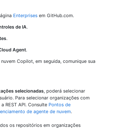
página
Enterprises
em GitHub.com.
troles de IA
.
tes
.
 Cloud Agent
.
e nuvem Copilot, em seguida, comunique sua
izações selecionadas
, poderá selecionar
usuário. Para selecionar organizações com
 a REST API. Consulte
Pontos de
renciamento de agente de nuvem
.
odos os repositórios em organizações