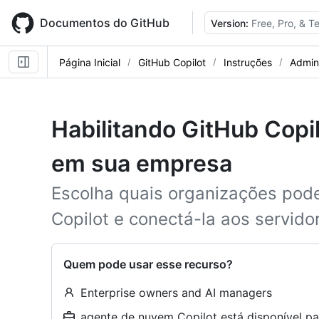
Skip
to
Documentos do GitHub
Version:
Free, Pro, & 
main
content
Página Inicial
GitHub Copilot
Instruções
Admini
Habilitando GitHub Copi
em sua empresa
Escolha quais organizações po
Copilot e conectá-la aos servid
Quem pode usar esse recurso?
Enterprise owners and AI managers
agente de nuvem Copilot está disponível pa