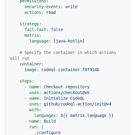
permissions:
security-events:
write
actions:
read
strategy:
fail-fast:
false
matrix:
language:
 [
java-kotlin
]

# Specify the container in which actions 
will run
container:
image:
codeql-container:f0f91db
steps:
-
name:
Checkout
repository
uses:
actions/checkout@v6
-
name:
Initialize
CodeQL
uses:
github/codeql-action/init@v4
with:
languages:
${{
matrix.language
}}
-
name:
Build
run:
|

          ./configure
