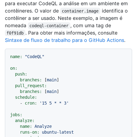
para executar CodeQL a análise em um ambiente em
contêineres. O valor de
identifica o
container.image
contêiner a ser usado. Neste exemplo, a imagem é
nomeada
, com uma tag de
codeql-container
. Para obter mais informações, consulte
f0f91db
Sintaxe de fluxo de trabalho para o GitHub Actions
.
name:
"CodeQL"
on:
push:
branches:
 [
main
]

pull_request:
branches:
 [
main
]

schedule:
-
cron:
'15 5 * * 3'
jobs:
analyze:
name:
Analyze
runs-on:
ubuntu-latest