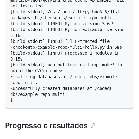
multi/python/working/trap_cache -p ERROR: 'pip' 
not installed.

[build-stdout] /usr/local/lib/python3.6/dist-
packages -R /checkouts/example-repo-multi

[build-stdout] [INFO] Python version 3.6.9

[build-stdout] [INFO] Python extractor version 
5.16

[build-stdout] [INFO] [2] Extracted file 
/checkouts/example-repo-multi/hello.py in 5ms

[build-stdout] [INFO] Processed 1 modules in 
0.15s

[build-stdout] <output from calling 'make' to 
build the C/C++ code>

Finalizing databases at /codeql-dbs/example-
repo-multi.

Successfully created databases at /codeql-
$
Progresso e resultados