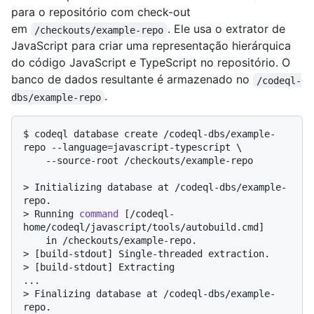
para o repositório com check-out
em
. Ele usa o extrator de
/checkouts/example-repo
JavaScript para criar uma representação hierárquica
do código JavaScript e TypeScript no repositório. O
banco de dados resultante é armazenado no
/codeql-
.
dbs/example-repo
$ 
codeql database create /codeql-dbs/example-
repo --language=javascript-typescript \

    --source-root /checkouts/example-repo
> 
Initializing database at /codeql-dbs/example-
repo.
> 
Running 
command
 [/codeql-
home/codeql/javascript/tools/autobuild.cmd]
> 
[build-stdout] Single-threaded extraction.
> 
[build-stdout] Extracting
> 
Finalizing database at /codeql-dbs/example-
repo.