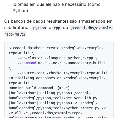
idiomas em que ele não é necessário (como
Python).
Os bancos de dados resultantes são armazenados em
subdiretórios
e
do
python
cpp
/codeql-dbs/example-
.
repo-multi
$ 
codeql database create /codeql-dbs/example-
repo-multi \

    --db-cluster --language python,c-cpp \

    --
command
 make --no-run-unnecessary-builds 
\

    --source-root /checkouts/example-repo-multi
Initializing databases at /codeql-dbs/example-
repo-multi.

Running build command: [make]

[build-stdout] Calling python3 /codeql-
bundle/codeql/python/tools/get_venv_lib.py

[build-stdout] Calling python3 -S /codeql-
bundle/codeql/python/tools/python_tracer.py -v 
-z all -c /codeql-dbs/example-repo-