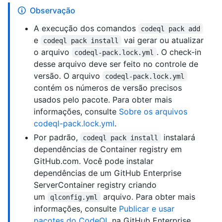
Observação
A execução dos comandos
codeql pack add
e
vai gerar ou atualizar
codeql pack install
o arquivo
. O check-in
codeql-pack.lock.yml
desse arquivo deve ser feito no controle de
versão. O arquivo
codeql-pack.lock.yml
contém os números de versão precisos
usados pelo pacote. Para obter mais
informações, consulte
Sobre os arquivos
codeql-pack.lock.yml
.
Por padrão,
instalará
codeql pack install
dependências de Container registry em
GitHub.com. Você pode instalar
dependências de um GitHub Enterprise
ServerContainer registry criando
um
arquivo. Para obter mais
qlconfig.yml
informações, consulte
Publicar e usar
pacotes do CodeQL
na GitHub Enterprise