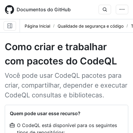
Skip
to
Documentos do GitHub
main
content
Página Inicial
Qualidade de segurança e código
T
Como criar e trabalhar
com pacotes do CodeQL
Você pode usar CodeQL pacotes para
criar, compartilhar, depender e executar
CodeQL consultas e bibliotecas.
Quem pode usar esse recurso?
O CodeQL está disponível para os seguintes
tipos de repositórios: