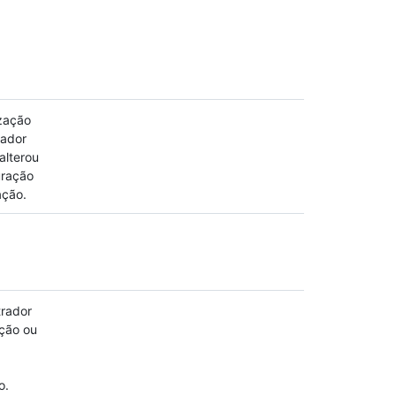
zação
rador
alterou
uração
ação.
rador
ção ou
a
o.