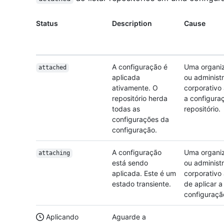
Status
Description
Cause
A configuração é
Uma organi
attached
aplicada
ou administ
ativamente. O
corporativo 
repositório herda
a configura
todas as
repositório.
configurações da
configuração.
A configuração
Uma organi
attaching
está sendo
ou administ
aplicada. Este é um
corporativo
estado transiente.
de aplicar a
configuraçã
Aplicando
Aguarde a