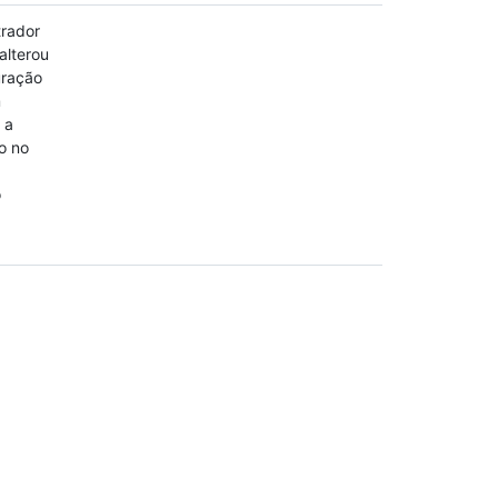
rador
alterou
uração
m
 a
o no
o