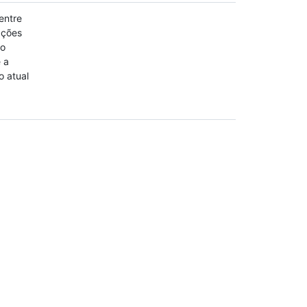
entre
ações
do
e a
o atual