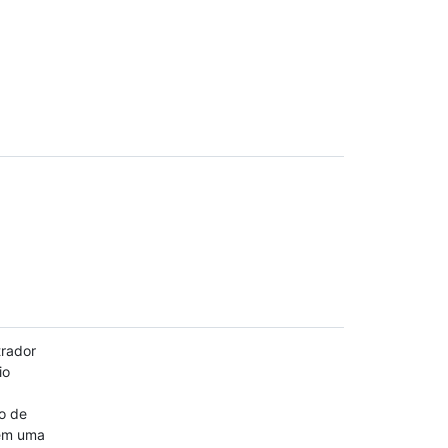
rador
io
o de
em uma