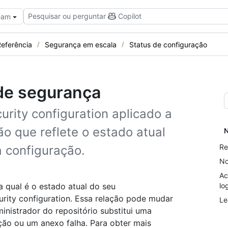
Pesquisar ou perguntar
Copilot
Team
eferência
Segurança em escala
Status de configuração
 de segurança
rity configuration aplicado a
o que reflete o estado atual
N
Re
a configuração.
No
Ac
a qual é o estado atual do seu
lo
rity configuration. Essa relação pode mudar
Le
nistrador do repositório substitui uma
ção ou um anexo falha. Para obter mais