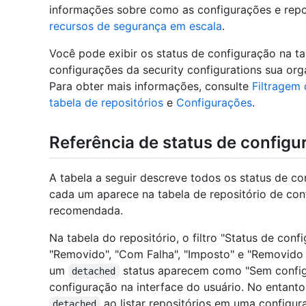
informações sobre como as configurações e repo
recursos de segurança em escala
.
Você pode exibir os status de configuração na ta
configurações da security configurations sua or
Para obter mais informações, consulte
Filtragem
tabela de repositórios
e
Configurações
.
Referência de status de configu
A tabela a seguir descreve todos os status de c
cada um aparece na tabela de repositório de con
recomendada.
Na tabela do repositório, o filtro "Status de con
"Removido", "Com Falha", "Imposto" e "Removido 
um
status aparecem como "Sem configu
detached
configuração na interface do usuário. No entant
ao listar repositórios em uma configur
detached