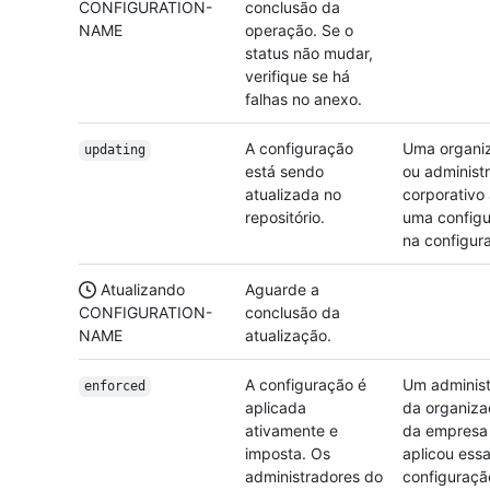
CONFIGURATION-
conclusão da
NAME
operação. Se o
status não mudar,
verifique se há
falhas no anexo.
A configuração
Uma organi
updating
está sendo
ou administ
atualizada no
corporativo 
repositório.
uma config
na configur
Atualizando
Aguarde a
CONFIGURATION-
conclusão da
NAME
atualização.
A configuração é
Um administ
enforced
aplicada
da organiza
ativamente e
da empresa
imposta. Os
aplicou ess
administradores do
configuraçã