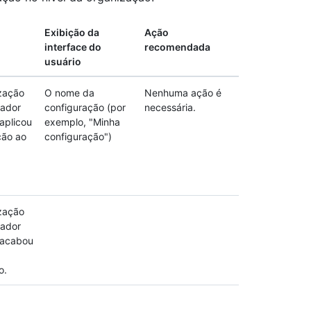
Exibição da
Ação
interface do
recomendada
usuário
zação
O nome da
Nenhuma ação é
rador
configuração (por
necessária.
aplicou
exemplo, "Minha
ção ao
configuração")
zação
rador
 acabou
o.