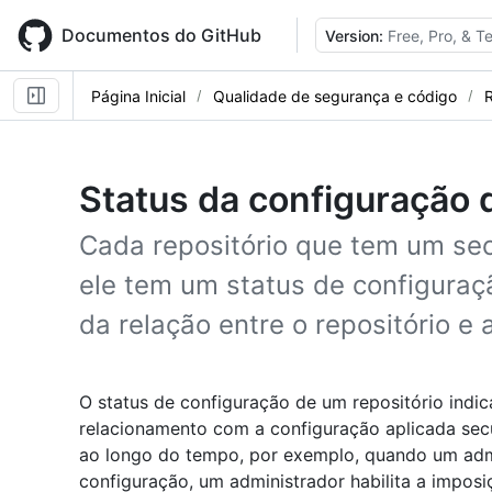
Skip
to
Documentos do GitHub
Version:
Free, Pro, & 
main
content
Página Inicial
Qualidade de segurança e código
R
Status da configuração
Cada repositório que tem um secu
ele tem um status de configuraçã
da relação entre o repositório e 
O status de configuração de um repositório indic
relacionamento com a configuração aplicada secu
ao longo do tempo, por exemplo, quando um admi
configuração, um administrador habilita a imposi