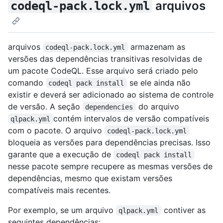
arquivos
codeql-pack.lock.yml
arquivos
armazenam as
codeql-pack.lock.yml
versões das dependências transitivas resolvidas de
um pacote CodeQL. Esse arquivo será criado pelo
comando
se ele ainda não
codeql pack install
existir e deverá ser adicionado ao sistema de controle
de versão. A seção
do arquivo
dependencies
contém intervalos de versão compatíveis
qlpack.yml
com o pacote. O arquivo
codeql-pack.lock.yml
bloqueia as versões para dependências precisas. Isso
garante que a execução de
codeql pack install
nesse pacote sempre recupere as mesmas versões de
dependências, mesmo que existam versões
compatíveis mais recentes.
Por exemplo, se um arquivo
contiver as
qlpack.yml
seguintes dependências: