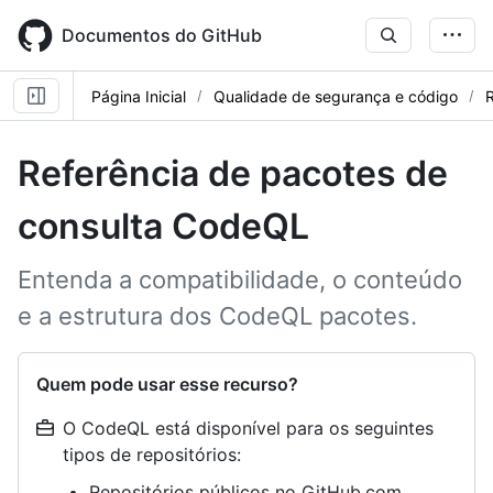
Skip
to
Documentos do GitHub
main
content
Página Inicial
Qualidade de segurança e código
R
Referência de pacotes de
consulta CodeQL
Entenda a compatibilidade, o conteúdo
e a estrutura dos CodeQL pacotes.
Quem pode usar esse recurso?
O CodeQL está disponível para os seguintes
tipos de repositórios:
Repositórios públicos no GitHub.com,