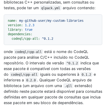
bibliotecas C++ personalizadas, sem consultas ou
testes, pode ter um
arquivo contendo:
qlpack.yml
name:
my-github-user/my-custom-libraries
version:
1.2
.3
library:
true
dependencies:
codeql/cpp-all:
^0.1.2
onde
está o nome do CodeQL
codeql/cpp-all
pacote para análise C/C++ incluído no CodeQL
repositório. O intervalo de versão
indica que
^0.1.2
esse pacote é compatível com todas as versões
do
iguais ou superiores à
e
codeql/cpp-all
0.1.2
inferiores a
. Qualquer CodeQL arquivo de
0.2.0
biblioteca (um arquivo com uma
extensão)
.qll
definido neste pacote estará disponível para consultas
definidas em qualquer pacote de consultas que inclua
esse pacote em seu bloco de dependências.