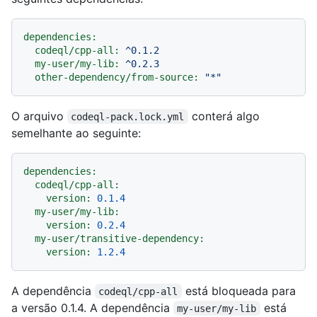
dependencies:
codeql/cpp-all:
^0.1.2
my-user/my-lib:
^0.2.3
other-dependency/from-source:
"*"
O arquivo
conterá algo
codeql-pack.lock.yml
semelhante ao seguinte:
dependencies:
codeql/cpp-all:
version:
0.1
.4
my-user/my-lib:
version:
0.2
.4
my-user/transitive-dependency:
version:
1.2
.4
A dependência
está bloqueada para
codeql/cpp-all
a versão 0.1.4. A dependência
está
my-user/my-lib