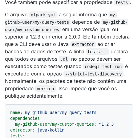
Você também pode especificar a propriedade
.
tests
O arquivo
a seguir informa que
qlpack.yml
my-
depende de
github-user/my-query-tests
my-github-
em uma versão igual ou
user/my-custom-queries
superior a 1.2.3 e inferior a 2.0.0. Ele também declara
que a CLI deve usar o Java
ao criar
extractor
bancos de dados de teste. A linha
declara
tests: .
que todos os arquivos
no pacote devem ser
.ql
executados como testes quando
é
codeql test run
executado com a opção
.
--strict-test-discovery
Normalmente, os pacotes de teste não contêm uma
propriedade
. Isso impede que você os
version
publique acidentalmente.
name:
my-github-user/my-query-tests
dependencies:
my-github-user/my-custom-queries:
^1.2.3
extractor:
java-kotlin
tests:
.