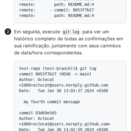
remote:        path: README.md:4

remote:      - commit: 8053f7b27

Em seguida, execute
para ver um
git log
histórico completo de todas as confirmações em
sua ramificação, juntamente com seus carimbos
de data/hora correspondentes.
test-repo (test-branch)]$ git log

commit 8053f7b27 (HEAD -> main)

Author: Octocat 
<1000+octocat@users.noreply.github.com

Date:   Tue Jan 30 13:03:37 2024 +0100

  my fourth commit message

commit 03d69e5d3

Author: Octocat 
<1000+octocat@users.noreply.github.com>

Date:   Tue Jan 30 13:02:59 2024 +0100
