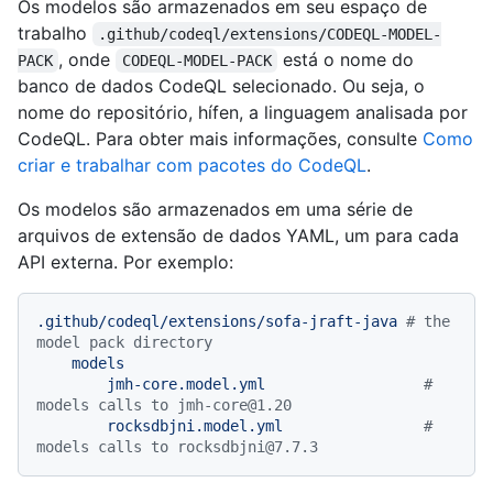
Os modelos são armazenados em seu espaço de
trabalho
.github/codeql/extensions/CODEQL-MODEL-
, onde
está o nome do
PACK
CODEQL-MODEL-PACK
banco de dados CodeQL selecionado. Ou seja, o
nome do repositório, hífen, a linguagem analisada por
CodeQL. Para obter mais informações, consulte
Como
criar e trabalhar com pacotes do CodeQL
.
Os modelos são armazenados em uma série de
arquivos de extensão de dados YAML, um para cada
API externa. Por exemplo:
.github/codeql/extensions/sofa-jraft-java
# the 
model pack directory
models
jmh-core.model.yml
# 
models calls to jmh-core@1.20
rocksdbjni.model.yml
# 
models calls to rocksdbjni@7.7.3