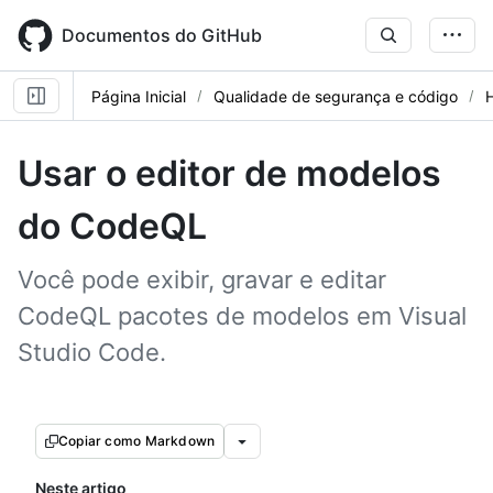
Skip
to
Documentos do GitHub
main
content
Página Inicial
Qualidade de segurança e código
Usar o editor de modelos
do CodeQL
Você pode exibir, gravar e editar
CodeQL pacotes de modelos em Visual
Studio Code.
Copiar como Markdown
Neste artigo