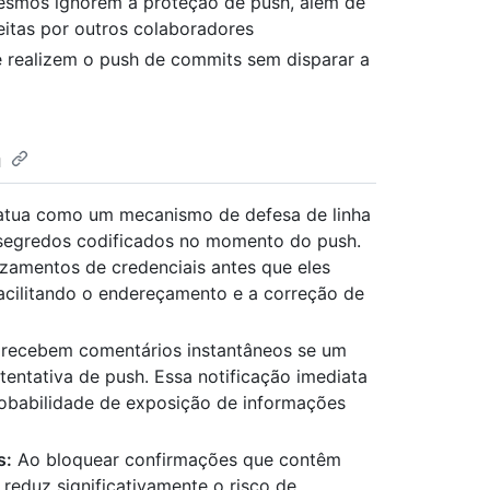
mesmos ignorem a proteção de push, além de
feitas por outros colaboradores
e realizem o push de commits sem disparar a
h
atua como um mecanismo de defesa de linha
 segredos codificados no momento do push.
zamentos de credenciais antes que eles
 facilitando o endereçamento e a correção de
recebem comentários instantâneos se um
entativa de push. Essa notificação imediata
robabilidade de exposição de informações
s:
Ao bloquear confirmações que contêm
 reduz significativamente o risco de