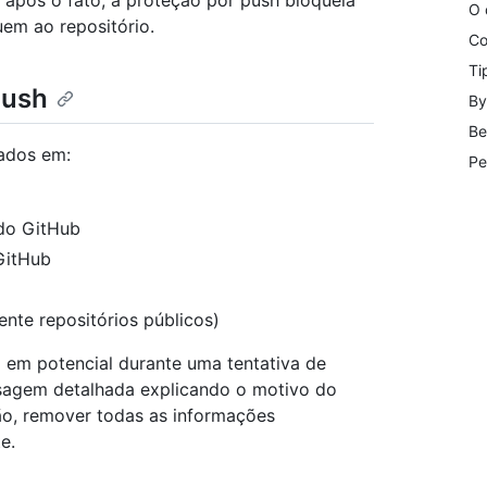
 após o fato, a proteção por push bloqueia
O 
em ao repositório.
Co
Ti
push
By
Be
ados em:
Pe
 do GitHub
GitHub
nte repositórios públicos)
em potencial durante uma tentativa de
sagem detalhada explicando o motivo do
ão, remover todas as informações
e.