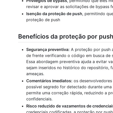
Privilégios de bypass
, permitindo que eles 
revisar e aprovar as solicitações de bypass 
Isenção da proteção de push
, permitindo qu
proteção de push
Benefícios da proteção por pus
Segurança preventiva:
A proteção por push 
de frente verificando o código em busca de
Essa abordagem preventiva ajuda a evitar va
sejam inseridos no histórico do repositório,
ameaças.
Comentários imediatos:
os desenvolvedores 
possível segredo for detectado durante uma t
permite uma correção rápida, reduzindo a p
confidenciais.
Risco reduzido de vazamentos de credenciai
credenciais codificadas, a proteção por push