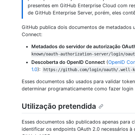
presentes em GitHub Enterprise Cloud com re
de GitHub Enterprise Server, porém, eles cont
GitHub publica dois documentos de metadados u
Connect:
Metadados do servidor de autorização OAut
known/oauth-authorization-server/login/oaut
Descoberta do OpenID Connect
(
OpenID Con
1.0
):
https://github.com/login/oauth/.well-
Esses documentos são usados para validar toke
determinar programaticamente como fazer login 
Utilização pretendida
Esses documentos são publicados apenas para c
identificar os endpoints OAuth 2.0 necessários à