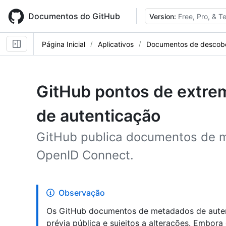
Skip
to
Documentos do GitHub
Version:
Free, Pro, & 
main
content
Página Inicial
Aplicativos
Documentos de descobe
GitHub pontos de extre
de autenticação
GitHub publica documentos de 
OpenID Connect.
Observação
Os GitHub documentos de metadados de autent
prévia pública e sujeitos a alterações. Embor