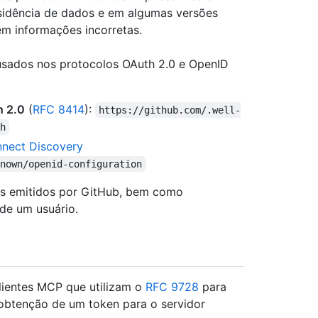
sidência de dados e em algumas versões
êm informações incorretas.
sados nos protocolos OAuth 2.0 e OpenID
h 2.0
(
RFC 8414
):
https://github.com/.well-
h
nect Discovery
known/openid-configuration
ns emitidos por GitHub, bem como
de um usuário.
lientes MCP que utilizam o
RFC 9728
para
 obtenção de um token para o servidor