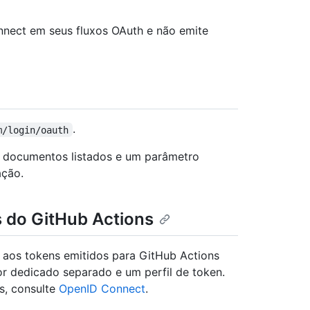
nect em seus fluxos OAuth e não emite
.
m/login/oauth
s documentos listados e um parâmetro
ação.
s do GitHub Actions
aos tokens emitidos para GitHub Actions
or dedicado separado e um perfil de token.
s, consulte
OpenID Connect
.