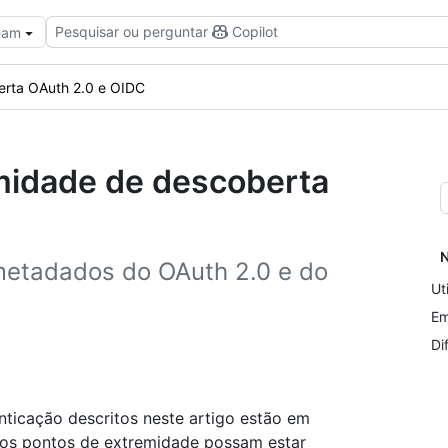
Pesquisar ou perguntar
Copilot
Team
rta OAuth 2.0 e OIDC
midade de descoberta
N
metadados do OAuth 2.0 e do
Ut
Em
Di
icação descritos neste artigo estão em
a os pontos de extremidade possam estar