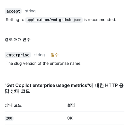
string
accept
Setting to
is recommended.
application/vnd.github+json
경로 매개 변수
string
필수
enterprise
The slug version of the enterprise name.
"Get Copilot enterprise usage metrics"에 대한 HTTP 응
답 상태 코드
상태 코드
설명
OK
200