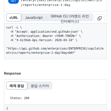
/enterprises
/{enterprise}
/copilot
/metrics
GET
/reports
/enterprise-1-day
GitHub CLI (커맨드 라인
cURL
JavaScript
인터페이스)
curl -L \

  -H "Accept: application/vnd.github+json" \

  -H "Authorization: Bearer <YOUR-TOKEN>" \

  -H "X-GitHub-Api-Version: 2026-03-10" \

"https://api.github.com/enterprises/ENTERPRISE/copilot/m
etrics/reports/enterprise-1-day?day=DAY"
Response
예제 응답
응답 스키마
Status: 200
{
