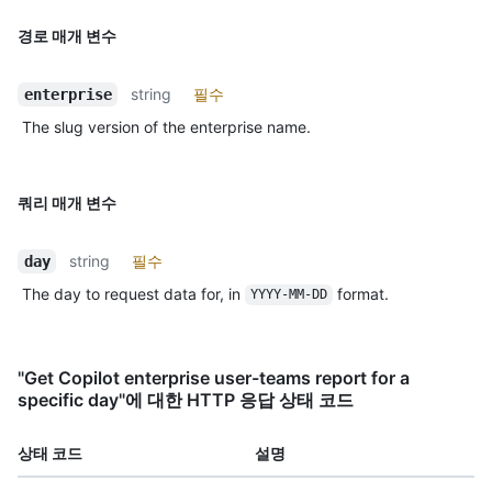
경로 매개 변수
string
필수
enterprise
The slug version of the enterprise name.
쿼리 매개 변수
string
필수
day
The day to request data for, in
format.
YYYY-MM-DD
"Get Copilot enterprise user-teams report for a
specific day"에 대한 HTTP 응답 상태 코드
상태 코드
설명