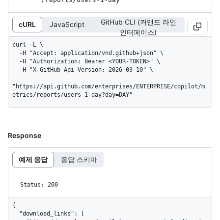
GitHub CLI (커맨드 라인
cURL
JavaScript
인터페이스)
curl -L \

  -H "Accept: application/vnd.github+json" \

  -H "Authorization: Bearer <YOUR-TOKEN>" \

  -H "X-GitHub-Api-Version: 2026-03-10" \

"https://api.github.com/enterprises/ENTERPRISE/copilot/m
etrics/reports/users-1-day?day=DAY"
Response
예제 응답
응답 스키마
Status: 200
{

  "download_links": [
