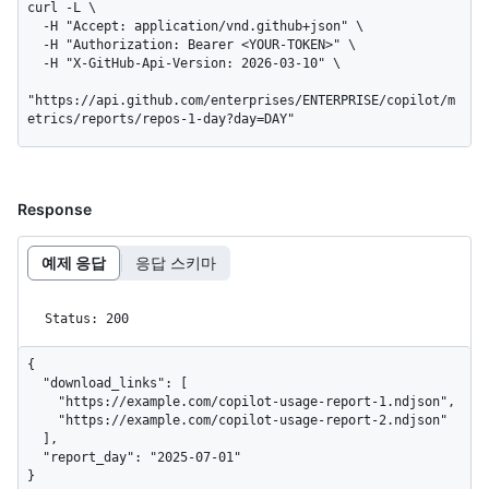
curl -L \

  -H "Accept: application/vnd.github+json" \

  -H "Authorization: Bearer <YOUR-TOKEN>" \

  -H "X-GitHub-Api-Version: 2026-03-10" \

"https://api.github.com/enterprises/ENTERPRISE/copilot/m
etrics/reports/repos-1-day?day=DAY"
Response
예제 응답
응답 스키마
Status: 200
{

  "download_links": [

    "https://example.com/copilot-usage-report-1.ndjson",

    "https://example.com/copilot-usage-report-2.ndjson"

  ],

  "report_day": "2025-07-01"

}