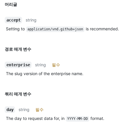
머리글
string
accept
Setting to
is recommended.
application/vnd.github+json
경로 매개 변수
string
필수
enterprise
The slug version of the enterprise name.
쿼리 매개 변수
string
필수
day
The day to request data for, in
format.
YYYY-MM-DD