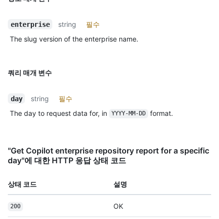
string
필수
enterprise
The slug version of the enterprise name.
쿼리 매개 변수
string
필수
day
The day to request data for, in
format.
YYYY-MM-DD
"Get Copilot enterprise repository report for a specific
day"에 대한 HTTP 응답 상태 코드
상태 코드
설명
OK
200