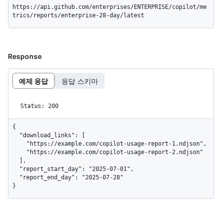
https://api.github.com/enterprises/ENTERPRISE/copilot/me
trics/reports/enterprise-28-day/latest
Response
예제 응답
응답 스키마
Status: 200
{

  "download_links": [

    "https://example.com/copilot-usage-report-1.ndjson",

    "https://example.com/copilot-usage-report-2.ndjson"

  ],

  "report_start_day": "2025-07-01",

  "report_end_day": "2025-07-28"

}