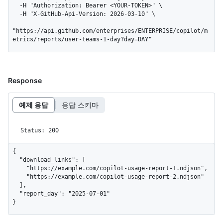
  -H "Authorization: Bearer <YOUR-TOKEN>" \

  -H "X-GitHub-Api-Version: 2026-03-10" \

"https://api.github.com/enterprises/ENTERPRISE/copilot/m
etrics/reports/user-teams-1-day?day=DAY"
Response
예제 응답
응답 스키마
Status: 200
{

  "download_links": [

    "https://example.com/copilot-usage-report-1.ndjson",

    "https://example.com/copilot-usage-report-2.ndjson"

  ],

  "report_day": "2025-07-01"

}