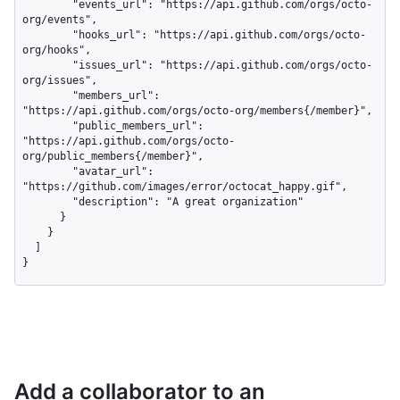
        "events_url": "https://api.github.com/orgs/octo-
org/events",

        "hooks_url": "https://api.github.com/orgs/octo-
org/hooks",

        "issues_url": "https://api.github.com/orgs/octo-
org/issues",

        "members_url": 
"https://api.github.com/orgs/octo-org/members{/member}",

        "public_members_url": 
"https://api.github.com/orgs/octo-
org/public_members{/member}",

        "avatar_url": 
"https://github.com/images/error/octocat_happy.gif",

        "description": "A great organization"

      }

    }

  ]

}
Add a collaborator to an