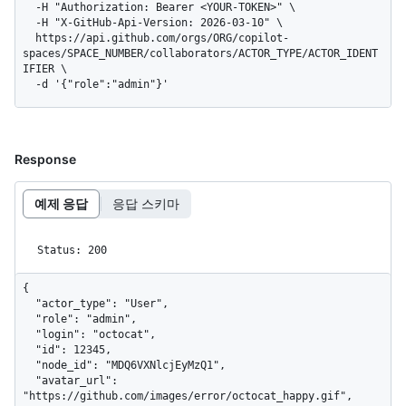
  -H "Authorization: Bearer <YOUR-TOKEN>" \

  -H "X-GitHub-Api-Version: 2026-03-10" \

  https://api.github.com/orgs/ORG/copilot-
spaces/SPACE_NUMBER/collaborators/ACTOR_TYPE/ACTOR_IDENT
IFIER \

  -d '{"role":"admin"}'
Response
예제 응답
응답 스키마
Status: 200
{

  "actor_type": "User",

  "role": "admin",

  "login": "octocat",

  "id": 12345,

  "node_id": "MDQ6VXNlcjEyMzQ1",

  "avatar_url": 
"https://github.com/images/error/octocat_happy.gif",
