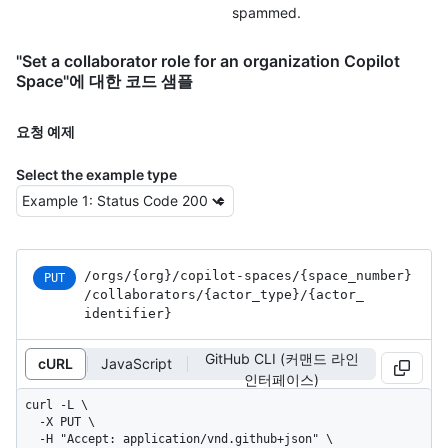
spammed.
"Set a collaborator role for an organization Copilot
Space"에 대한 코드 샘플
요청 예제
Select the example type
/orgs
/{org}
/copilot-spaces
/{space_
number}
PUT
/collaborators
/{actor_
type}
/{actor_
identifier}
GitHub CLI (커맨드 라인
cURL
JavaScript
인터페이스)
curl -L \

  -X PUT \

  -H "Accept: application/vnd.github+json" \
