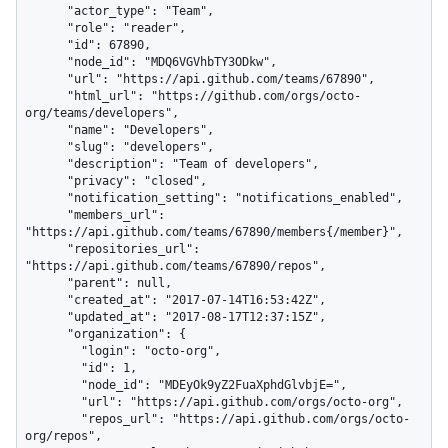
      "actor_type": "Team",

      "role": "reader",

      "id": 67890,

      "node_id": "MDQ6VGVhbTY3ODkw",

      "url": "https://api.github.com/teams/67890",

      "html_url": "https://github.com/orgs/octo-
org/teams/developers",

      "name": "Developers",

      "slug": "developers",

      "description": "Team of developers",

      "privacy": "closed",

      "notification_setting": "notifications_enabled",

      "members_url": 
"https://api.github.com/teams/67890/members{/member}",

      "repositories_url": 
"https://api.github.com/teams/67890/repos",

      "parent": null,

      "created_at": "2017-07-14T16:53:42Z",

      "updated_at": "2017-08-17T12:37:15Z",

      "organization": {

        "login": "octo-org",

        "id": 1,

        "node_id": "MDEyOk9yZ2FuaXphdGlvbjE=",

        "url": "https://api.github.com/orgs/octo-org",

        "repos_url": "https://api.github.com/orgs/octo-
org/repos",
