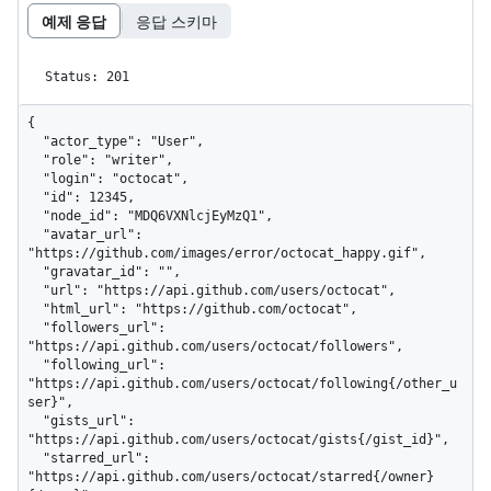
예제 응답
응답 스키마
Status: 201
{

  "actor_type": "User",

  "role": "writer",

  "login": "octocat",

  "id": 12345,

  "node_id": "MDQ6VXNlcjEyMzQ1",

  "avatar_url": 
"https://github.com/images/error/octocat_happy.gif",

  "gravatar_id": "",

  "url": "https://api.github.com/users/octocat",

  "html_url": "https://github.com/octocat",

  "followers_url": 
"https://api.github.com/users/octocat/followers",

  "following_url": 
"https://api.github.com/users/octocat/following{/other_u
ser}",

  "gists_url": 
"https://api.github.com/users/octocat/gists{/gist_id}",

  "starred_url": 
"https://api.github.com/users/octocat/starred{/owner}