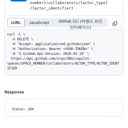
number}
/collaborators
/{actor_
type}
/{actor_
identifier}
GitHub CLI (커맨드 라인
cURL
JavaScript
인터페이스)
curl -L \

  -X DELETE \

  -H "Accept: application/vnd.github+json" \

  -H "Authorization: Bearer <YOUR-TOKEN>" \

  -H "X-GitHub-Api-Version: 2026-03-10" \

  https://api.github.com/orgs/ORG/copilot-
spaces/SPACE_NUMBER/collaborators/ACTOR_TYPE/ACTOR_IDENT
IFIER
Response
Status: 204