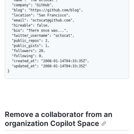
  "company": "GitHub",

  "blog": "https://github.com/blog",

  "location": "San Francisco",

  "email": "octocat@github.com",

  "hireable": false,

  "bio": "There once was...",

  "twitter_username": "octocat",

  "public_repos": 2,

  "public_gists": 1,

  "followers": 20,

  "following": 0,

  "created_at": "2008-01-14T04:33:35Z",

  "updated_at": "2008-01-14T04:33:35Z"

}
Remove a collaborator from an
organization Copilot Space