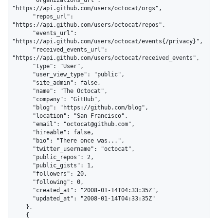
      "organizations_url": 
"https://api.github.com/users/octocat/orgs",

      "repos_url": 
"https://api.github.com/users/octocat/repos",

      "events_url": 
"https://api.github.com/users/octocat/events{/privacy}",

      "received_events_url": 
"https://api.github.com/users/octocat/received_events",

      "type": "User",

      "user_view_type": "public",

      "site_admin": false,

      "name": "The Octocat",

      "company": "GitHub",

      "blog": "https://github.com/blog",

      "location": "San Francisco",

      "email": "octocat@github.com",

      "hireable": false,

      "bio": "There once was...",

      "twitter_username": "octocat",

      "public_repos": 2,

      "public_gists": 1,

      "followers": 20,

      "following": 0,

      "created_at": "2008-01-14T04:33:35Z",

      "updated_at": "2008-01-14T04:33:35Z"

    },

    {
