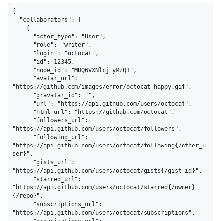
{

  "collaborators": [

    {

      "actor_type": "User",

      "role": "writer",

      "login": "octocat",

      "id": 12345,

      "node_id": "MDQ6VXNlcjEyMzQ1",

      "avatar_url": 
"https://github.com/images/error/octocat_happy.gif",

      "gravatar_id": "",

      "url": "https://api.github.com/users/octocat",

      "html_url": "https://github.com/octocat",

      "followers_url": 
"https://api.github.com/users/octocat/followers",

      "following_url": 
"https://api.github.com/users/octocat/following{/other_u
ser}",

      "gists_url": 
"https://api.github.com/users/octocat/gists{/gist_id}",

      "starred_url": 
"https://api.github.com/users/octocat/starred{/owner}
{/repo}",

      "subscriptions_url": 
"https://api.github.com/users/octocat/subscriptions",
