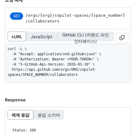
/orgs
/{org}
/copilot-spaces
/{space_
number}
GET
/collaborators
GitHub CLI (커맨드 라인
cURL
JavaScript
인터페이스)
curl -L \

  -H "Accept: application/vnd.github+json" \

  -H "Authorization: Bearer <YOUR-TOKEN>" \

  -H "X-GitHub-Api-Version: 2026-03-10" \

  https://api.github.com/orgs/ORG/copilot-
spaces/SPACE_NUMBER/collaborators
Response
예제 응답
응답 스키마
Status: 200