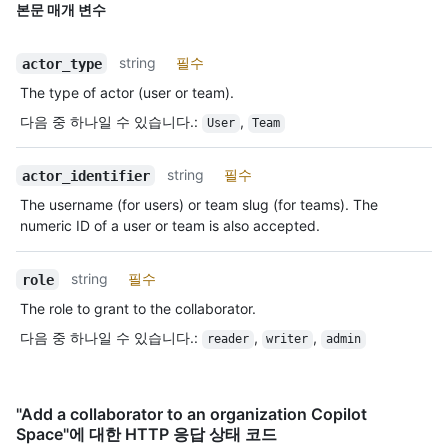
본문 매개 변수
string
필수
actor_type
The type of actor (user or team).
다음 중 하나일 수 있습니다.
:
,
User
Team
string
필수
actor_identifier
The username (for users) or team slug (for teams). The
numeric ID of a user or team is also accepted.
string
필수
role
The role to grant to the collaborator.
다음 중 하나일 수 있습니다.
:
,
,
reader
writer
admin
"Add a collaborator to an organization Copilot
Space"에 대한 HTTP 응답 상태 코드