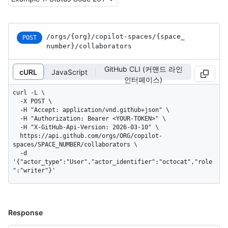
/orgs
/{org}
/copilot-spaces
/{space_
POST
number}
/collaborators
GitHub CLI (커맨드 라인
cURL
JavaScript
인터페이스)
curl -L \

  -X POST \

  -H "Accept: application/vnd.github+json" \

  -H "Authorization: Bearer <YOUR-TOKEN>" \

  -H "X-GitHub-Api-Version: 2026-03-10" \

  https://api.github.com/orgs/ORG/copilot-
spaces/SPACE_NUMBER/collaborators \

  -d 
'{"actor_type":"User","actor_identifier":"octocat","role
":"writer"}'
Response