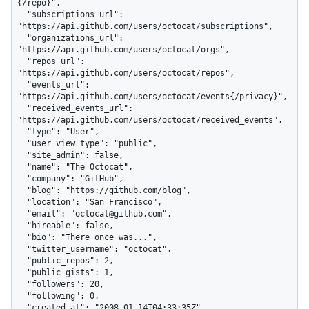
{/repo}",

  "subscriptions_url": 
"https://api.github.com/users/octocat/subscriptions",

  "organizations_url": 
"https://api.github.com/users/octocat/orgs",

  "repos_url": 
"https://api.github.com/users/octocat/repos",

  "events_url": 
"https://api.github.com/users/octocat/events{/privacy}",

  "received_events_url": 
"https://api.github.com/users/octocat/received_events",

  "type": "User",

  "user_view_type": "public",

  "site_admin": false,

  "name": "The Octocat",

  "company": "GitHub",

  "blog": "https://github.com/blog",

  "location": "San Francisco",

  "email": "octocat@github.com",

  "hireable": false,

  "bio": "There once was...",

  "twitter_username": "octocat",

  "public_repos": 2,

  "public_gists": 1,

  "followers": 20,

  "following": 0,

  "created_at": "2008-01-14T04:33:35Z",
