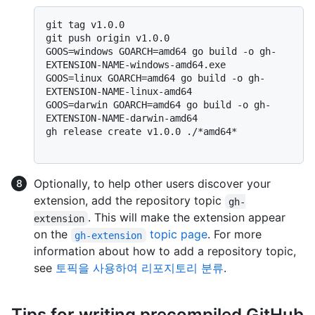
git tag v1.0.0

git push origin v1.0.0

GOOS=windows GOARCH=amd64 go build -o gh-
EXTENSION-NAME-windows-amd64.exe

GOOS=linux GOARCH=amd64 go build -o gh-
EXTENSION-NAME-linux-amd64

GOOS=darwin GOARCH=amd64 go build -o gh-
EXTENSION-NAME-darwin-amd64

gh release create v1.0.0 ./*amd64*

Optionally, to help other users discover your
extension, add the repository topic
gh-
. This will make the extension appear
extension
on the
topic page
. For more
gh-extension
information about how to add a repository topic,
see
토픽을 사용하여 리포지토리 분류
.
Tips for writing precompiled GitHub