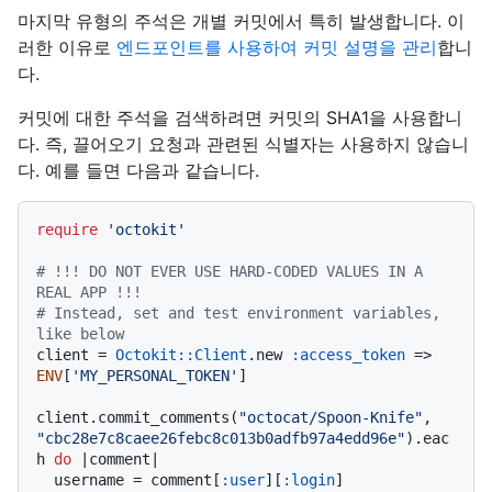
마지막 유형의 주석은 개별 커밋에서 특히 발생합니다. 이
러한 이유로
엔드포인트를 사용하여 커밋 설명을 관리
합니
다.
커밋에 대한 주석을 검색하려면 커밋의 SHA1을 사용합니
다. 즉, 끌어오기 요청과 관련된 식별자는 사용하지 않습니
다. 예를 들면 다음과 같습니다.
require
'octokit'
# !!! DO NOT EVER USE HARD-CODED VALUES IN A 
REAL APP !!!
# Instead, set and test environment variables, 
like below
client = 
Octokit::Client
.new 
:access_token
 => 
ENV
[
'MY_PERSONAL_TOKEN'
]

client.commit_comments(
"octocat/Spoon-Knife"
, 
"cbc28e7c8caee26febc8c013b0adfb97a4edd96e"
).eac
h 
do
 |
comment
|

  username = comment[
:user
][
:login
]
