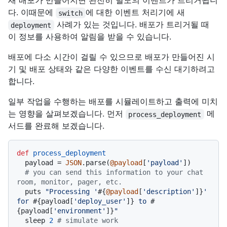
새 배포가 만들어지면 완전히 별도의 이벤트가 트리거됩니
다. 이때문에
에 대한 이벤트 처리기에 새
switch
사례가 있는 것입니다. 배포가 트리거될 때
deployment
이 정보를 사용하여 알림을 받을 수 있습니다.
배포에 다소 시간이 걸릴 수 있으므로 배포가 만들어진 시
기 및 배포 상태와 같은 다양한 이벤트를 수신 대기하려고
합니다.
일부 작업을 수행하는 배포를 시뮬레이트하고 출력에 미치
는 영향을 살펴보겠습니다. 먼저
메
process_deployment
서드를 완료해 보겠습니다.
def
process_deployment
  payload = 
JSON
.parse(
@payload
[
'payload'
])

# you can send this information to your chat 
room, monitor, pager, etc.
  puts 
"Processing '
#{
@payload
[
'description'
]}
' 
for 
#{payload[
'deploy_user'
]}
 to 
#
{payload[
'environment'
]}
"
  sleep 
2
# simulate work