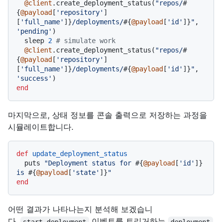
@client
.create_deployment_status(
"repos/
#
{
@payload
[
'repository'
]
[
'full_name'
]}
/deployments/
#{
@payload
[
'id'
]}
"
, 
'pending'
)

  sleep 
2
# simulate work
@client
.create_deployment_status(
"repos/
#
{
@payload
[
'repository'
]
[
'full_name'
]}
/deployments/
#{
@payload
[
'id'
]}
"
, 
'success'
end
마지막으로, 상태 정보를 콘솔 출력으로 저장하는 과정을
시뮬레이트합니다.
def
update_deployment_status
  puts 
"Deployment status for 
#{
@payload
[
'id'
]}
is 
#{
@payload
[
'state'
]}
"
end
어떤 결과가 나타나는지 분석해 보겠습니
다.
이벤트를 트리거하는
start_deployment
deployment