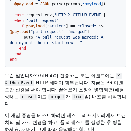
@payload
 = 
JSON
.parse(params[
:payload
])

case
 request.env[
'HTTP_X_GITHUB_EVENT'
]

when
"pull_request"
if
@payload
[
"action"
] == 
"closed"
 && 
@payload
[
"pull_request"
][
"merged"
]

      puts 
"A pull request was merged! A 
deployment should start now..."
end
end
end
무슨 일입니까? GitHub가 전송하는 모든 이벤트에는
X-
HTTP 헤더가 첨부됩니다. 지금은 PR 이벤
GitHub-Event
트만 신경을 써야 합니다. 끌어오기 요청이 병합되면(해당
상태는
이고
가
임) 배포를 시작합니
closed
merged
true
다.
이 개념 증명을 테스트하려면 테스트 리포지토리에서 브랜
치의 몇 가지 변경을 하고, 풀 리퀘스트를 생성한 후 병합
하세요. 서버가 그에 따라 응답해야 합니다!