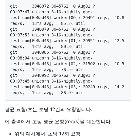
git      3048972 3045762  0 Aug01 ?        
00:07:47 unicorn 3-16-nightly.ghe-
test.com[6e6ad46] worker[00]: 20491 reqs,  10.8 
req/s,   13ms avg,   85.2% util

git      3048979 3045762  0 Aug01 ?        
00:07:53 unicorn 3-16-nightly.ghe-
test.com[6e6ad46] worker[01]: 20951 reqs,  12.5 
req/s,   13ms avg,   80.3% util

git      3048985 3045762  0 Aug01 ?        
00:08:04 unicorn 3-16-nightly.ghe-
test.com[6e6ad46] worker[02]: 21502 reqs,  10.5 
req/s,   15ms avg,   76.5% util

git      3048992 3045762  0 Aug01 ?        
00:07:45 unicorn 3-16-nightly.ghe-
test.com[6e6ad46] worker[03]: 20249 reqs,  14.2 
평균 요청/초는 초당 12건의 요청입니다.
이 출력에서 초당 평균 요청(req/s)을 계산합니다.
위의 예시에서: 초당 12회 요청.