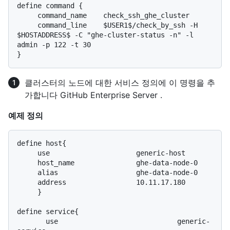
define command {

     command_name    check_ssh_ghe_cluster

     command_line    $USER1$/check_by_ssh -H 
$HOSTADDRESS$ -C "ghe-cluster-status -n" -l 
admin -p 122 -t 30

클러스터의 노드에 대한 서비스 정의에 이 명령을 추
가합니다 GitHub Enterprise Server .
예제 정의
define host{

     use                     generic-host

     host_name               ghe-data-node-0

     alias                   ghe-data-node-0

     address                 10.11.17.180

     }

define service{

       use                             generic-