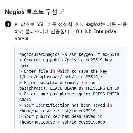
Nagios 호스트 구성
빈 암호로 SSH 키를 생성합니다. Nagios는 이를 사용
하여 클러스터에 인증합니다 GitHub Enterprise
Server .
> 
Generating public/private ed25519 key 
pair.
> 
Enter file 
in
which
 to save the key 
(/home/nagiosuser/.ssh/id_ed25519):
> 
Enter passphrase (empty 
for
 no 
passphrase): LEAVE BLANK BY PRESSING ENTER
> 
Enter same passphrase again: PRESS ENTER 
AGAIN
> 
Your identification has been saved 
in
/home/nagiosuser/.ssh/id_ed25519.
> 
Your public key has been saved 
in
/home/nagiosuser/.ssh/id_ed25519.pub.