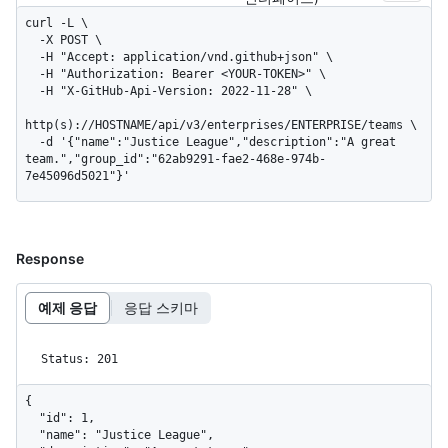
curl -L \

  -X POST \

  -H "Accept: application/vnd.github+json" \

  -H "Authorization: Bearer <YOUR-TOKEN>" \

  -H "X-GitHub-Api-Version: 2022-11-28" \

http(s)://HOSTNAME/api/v3/enterprises/ENTERPRISE/teams \

  -d '{"name":"Justice League","description":"A great 
team.","group_id":"62ab9291-fae2-468e-974b-
7e45096d5021"}'
Response
예제 응답
응답 스키마
Status: 201
{

  "id": 1,

  "name": "Justice League",
