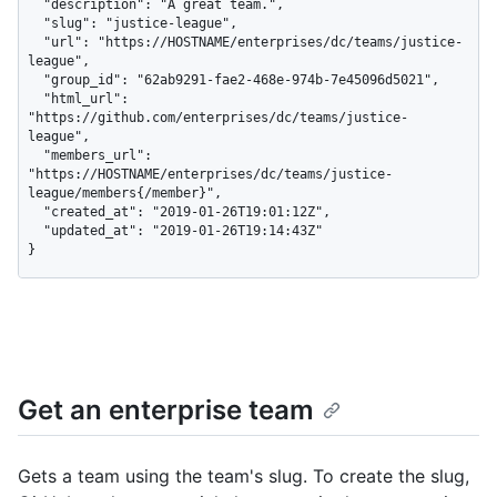
  "description": "A great team.",

  "slug": "justice-league",

  "url": "https://HOSTNAME/enterprises/dc/teams/justice-
league",

  "group_id": "62ab9291-fae2-468e-974b-7e45096d5021",

  "html_url": 
"https://github.com/enterprises/dc/teams/justice-
league",

  "members_url": 
"https://HOSTNAME/enterprises/dc/teams/justice-
league/members{/member}",

  "created_at": "2019-01-26T19:01:12Z",

  "updated_at": "2019-01-26T19:14:43Z"

}
Get an enterprise team
Gets a team using the team's slug. To create the slug,