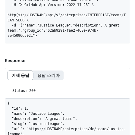
  -H "X-GitHub-Api-Version: 2022-11-28" \

http(s)://HOSTNAME/api/v3/enterprises/ENTERPRISE/teams/T
EAM_SLUG \

  -d '{"name":"Justice League","description":"A great 
team.","group_id":"62ab9291-fae2-468e-974b-
7e45096d5021"}'
Response
예제 응답
응답 스키마
Status: 200
{

  "id": 1,

  "name": "Justice League",

  "description": "A great team.",

  "slug": "justice-league",

  "url": "https://HOSTNAME/enterprises/dc/teams/justice-
league",
