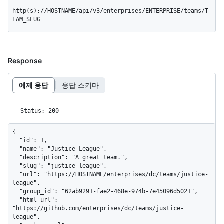
http(s)://HOSTNAME/api/v3/enterprises/ENTERPRISE/teams/T
EAM_SLUG
Response
예제 응답
응답 스키마
Status: 200
{

  "id": 1,

  "name": "Justice League",

  "description": "A great team.",

  "slug": "justice-league",

  "url": "https://HOSTNAME/enterprises/dc/teams/justice-
league",

  "group_id": "62ab9291-fae2-468e-974b-7e45096d5021",

  "html_url": 
"https://github.com/enterprises/dc/teams/justice-
league",
