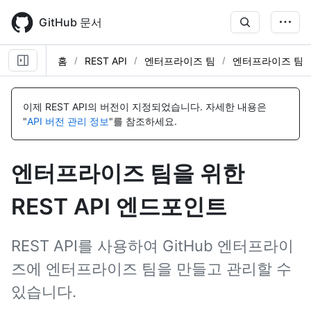
Skip
to
GitHub 문서
main
content
홈
REST API
엔터프라이즈 팀
엔터프라이즈 팀
이
이
이
이
이
이
이
이
이
이
이
이
이
름,
름,
름,
름,
름,
름,
름,
름,
름,
름,
름,
름,
름,
이제 REST API의 버전이 지정되었습니다.
자세한 내용은
유
유
유
유
유
유
유
유
유
유
유
유
유
"
API 버전 관리 정보
"를 참조하세요.
형,
형,
형,
형,
형,
형,
형,
형,
형,
형,
형,
형,
형,
설
설
설
설
설
설
설
설
설
설
설
설
설
명
명
명
명
명
명
명
명
명
명
명
명
명
엔터프라이즈 팀을 위한
REST API 엔드포인트
REST API를 사용하여 GitHub 엔터프라이
즈에 엔터프라이즈 팀을 만들고 관리할 수
있습니다.