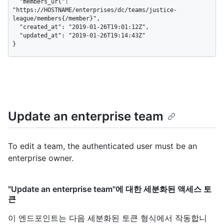
  "members_url": 
"https://HOSTNAME/enterprises/dc/teams/justice-
league/members{/member}",

  "created_at": "2019-01-26T19:01:12Z",

  "updated_at": "2019-01-26T19:14:43Z"

}
Update an enterprise team
To edit a team, the authenticated user must be an
enterprise owner.
"Update an enterprise team"에 대한 세분화된 액세스 토
큰
이 엔드포인트는 다음 세분화된 토큰 형식에서 작동합니