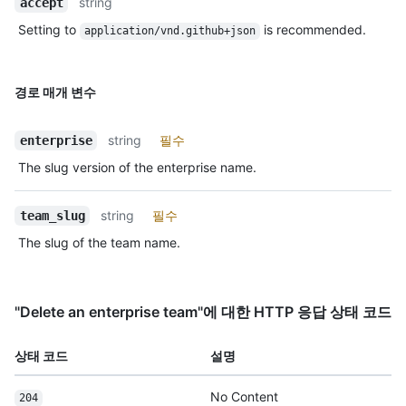
string
accept
Setting to
is recommended.
application/vnd.github+json
경로 매개 변수
string
필수
enterprise
The slug version of the enterprise name.
string
필수
team_slug
The slug of the team name.
"Delete an enterprise team"에 대한 HTTP 응답 상태 코드
상태 코드
설명
No Content
204