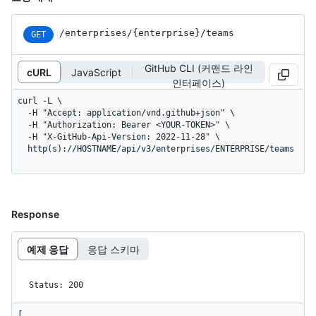
/enterprises
/{enterprise}
/teams
GET
GitHub CLI (커맨드 라인
cURL
JavaScript
인터페이스)
curl -L \

  -H "Accept: application/vnd.github+json" \

  -H "Authorization: Bearer <YOUR-TOKEN>" \

  -H "X-GitHub-Api-Version: 2022-11-28" \

  http(s)://HOSTNAME/api/v3/enterprises/ENTERPRISE/teams
Response
예제 응답
응답 스키마
Status: 200
[
