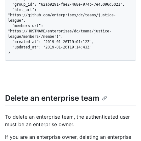
  "group_id": "62ab9291-fae2-468e-974b-7e45096d5021",

  "html_url": 
"https://github.com/enterprises/dc/teams/justice-
league",

  "members_url": 
"https://HOSTNAME/enterprises/dc/teams/justice-
league/members{/member}",

  "created_at": "2019-01-26T19:01:12Z",

  "updated_at": "2019-01-26T19:14:43Z"

}
Delete an enterprise team
To delete an enterprise team, the authenticated user
must be an enterprise owner.
If you are an enterprise owner, deleting an enterprise