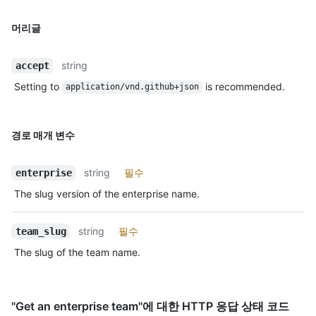
머리글
string
accept
Setting to
is recommended.
application/vnd.github+json
경로 매개 변수
string
필수
enterprise
The slug version of the enterprise name.
string
필수
team_slug
The slug of the team name.
"Get an enterprise team"에 대한 HTTP 응답 상태 코드