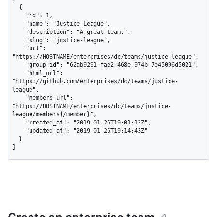
  {

    "id": 1,

    "name": "Justice League",

    "description": "A great team.",

    "slug": "justice-league",

    "url": 
"https://HOSTNAME/enterprises/dc/teams/justice-league",

    "group_id": "62ab9291-fae2-468e-974b-7e45096d5021",

    "html_url": 
"https://github.com/enterprises/dc/teams/justice-
league",

    "members_url": 
"https://HOSTNAME/enterprises/dc/teams/justice-
league/members{/member}",

    "created_at": "2019-01-26T19:01:12Z",

    "updated_at": "2019-01-26T19:14:43Z"

  }

]