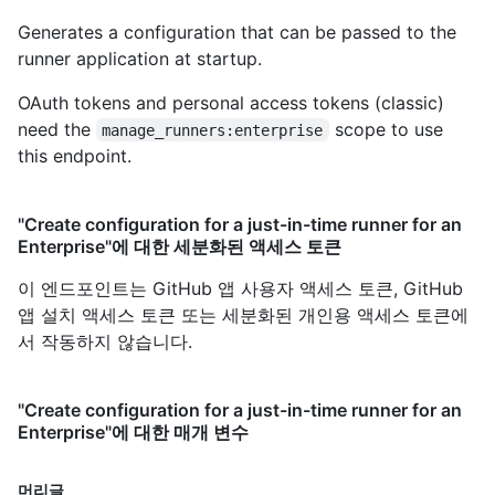
Generates a configuration that can be passed to the
runner application at startup.
OAuth tokens and personal access tokens (classic)
need the
scope to use
manage_runners:enterprise
this endpoint.
"Create configuration for a just-in-time runner for an
Enterprise"에 대한 세분화된 액세스 토큰
이 엔드포인트는 GitHub 앱 사용자 액세스 토큰, GitHub
앱 설치 액세스 토큰 또는 세분화된 개인용 액세스 토큰에
서 작동하지 않습니다.
"Create configuration for a just-in-time runner for an
Enterprise"에 대한 매개 변수
머리글