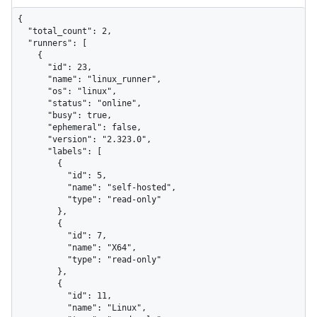
{

  "total_count": 2,

  "runners": [

    {

      "id": 23,

      "name": "linux_runner",

      "os": "linux",

      "status": "online",

      "busy": true,

      "ephemeral": false,

      "version": "2.323.0",

      "labels": [

        {

          "id": 5,

          "name": "self-hosted",

          "type": "read-only"

        },

        {

          "id": 7,

          "name": "X64",

          "type": "read-only"

        },

        {

          "id": 11,

          "name": "Linux",
