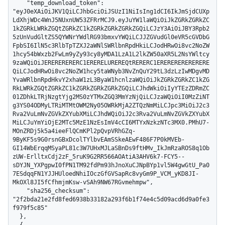
    "temp_download_token": 
"eyJ0eXAiOiJKV1QiLCJhbGciOiJSUzI1NiIsIng1dCI6IkJmSjdCUXp
LdXhjWDc4WnJ5NUxnUW53ZFRrMCJ9.eyJuYW1laWQiOiJkZGRkZGRkZC
1kZGRkLWRkZGQtZGRkZC1kZGRkZGRkZGRkZGQiLCJzY3AiOiJBY3Rpb2
5zUnVudGltZS5QYWNrYWdlRG93bmxvYWQiLCJJZGVudGl0eVR5cGVDbG
FpbSI6IlN5c3RlbTpTZXJ2aWNlSWRlbnRpdHkiLCJodHRwOi8vc2NoZW
1hcy54bWxzb2FwLm9yZy93cy8yMDA1LzA1L2lkZW50aXR5L2NsYWltcy
9zaWQiOiJERERERERERC1ERERELUREREQtRERERC1ERERERERERERERE
QiLCJodHRwOi8vc2NoZW1hcy5taWNyb3NvZnQuY29tL3dzLzIwMDgvMD
YvaWRlbnRpdHkvY2xhaW1zL3ByaW1hcnlzaWQiOiJkZGRkZGRkZC1kZG
RkLWRkZGQtZGRkZC1kZGRkZGRkZGRkZGQiLCJhdWkiOiIyYTEzZDRmZC
01ZDhkLTRjNzgtYjg2MS0zYTMxZGQ3MmYzNjQiLCJzaWQiOiI0MzZiNT
g3YS04ODMyLTRiMTMtOWM2Ny05OWRkMjA2ZTQzNmMiLCJpc3MiOiJ2c3
Rva2VuLmNvZGVkZXYubXMiLCJhdWQiOiJ2c3Rva2VuLmNvZGVkZXYubX
MiLCJuYmYiOjE2MTc5MzE1NzEsImV4cCI6MTYxNzkzNTc3MX0.PMhU7-
MOnZRDj5k5a4ieeFlQCmKPl2pQvpVRhGZq-
9ByKF5s9G0rsnGBxDcolTYlbvEAmSSkeAEwF486F7P0kMVEb-
GI14WbErqqMSyaPL81c3W7UHxMJLaSBnDs9ftHMv_IkJmRzaROS8q1Ob
zUW-ErlltxCdj2zF_5ruK9G2RR566AOAtiA3AHV6k7-FCY5--
sDYJN_YXPgpwI0fPN1TM92fdPm93hJnoXuCJNpBYp1vl5W4gwGtU_Pa0
7ESdqqFN1YJJHUloedNhiIOczGfGVSapRc8vyGm9P_VCM_yKD8JI-
MkOXl8JI5fCfhmjmKsw-vSAh9NW67RGvmehmpw",

    "sha256_checksum": 
"2f2bda21e2fd8fed6938b33182a293f6b1f74e4c5d09acd6d9a0fe3
f979f5c85"

  },

  {
