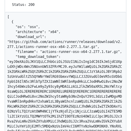
Status: 200
[

  {

    "os": "osx",

    "architecture": "x64",

    "download_url": 
"https://github.com/actions/runner/releases/download/v2.
277.1/actions-runner-osx-x64-2.277.1.tar.gz",

    "filename": "actions-runner-osx-x64-2.277.1.tar.gz",

    "temp_download_token": 
"eyJ0eXAiOiJKV1QiLCJhbGciOiJSUzI1NiIsIng1dCI6IkJmSjdCUXp
LdXhjWDc4WnJ5NUxnUW53ZFRrMCJ9.eyJuYW1laWQiOiJkZGRkZGRkZC
1kZGRkLWRkZGQtZGRkZC1kZGRkZGRkZGRkZGQiLCJzY3AiOiJBY3Rpb2
5zUnVudGltZS5QYWNrYWdlRG93bmxvYWQiLCJJZGVudGl0eVR5cGVDbG
FpbSI6IlN5c3RlbTpTZXJ2aWNlSWRlbnRpdHkiLCJodHRwOi8vc2NoZW
1hcy54bWxzb2FwLm9yZy93cy8yMDA1LzA1L2lkZW50aXR5L2NsYWltcy
9zaWQiOiJERERERERERC1ERERELUREREQtRERERC1ERERERERERERERE
QiLCJodHRwOi8vc2NoZW1hcy5taWNyb3NvZnQuY29tL3dzLzIwMDgvMD
YvaWRlbnRpdHkvY2xhaW1zL3ByaW1hcnlzaWQiOiJkZGRkZGRkZC1kZG
RkLWRkZGQtZGRkZC1kZGRkZGRkZGRkZGQiLCJhdWkiOiIwZTZkODAxYi
02NzVlLTQ1YzAtOWM4NC1jYTkzNjdlZjc1NjciLCJzaWQiOiI4ZTE5MD
liZC1kYzU1LTQ2MWYtOTk2Mi1hZTI0OTEzNzU4OWIiLCJpc3MiOiJ2c3
Rva2VuLmNvZGVkZXYubXMiLCJhdWQiOiJ2c3Rva2VuLmNvZGVkZXYubX
MiLCJuYmYiOjE2MTc5MDQxNzUsImV4cCI6MTYxNzkwODM3NX0.YNsRXL