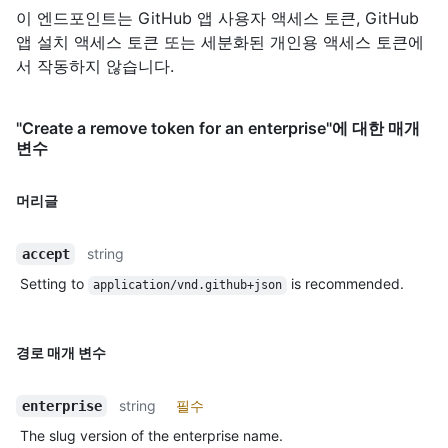
이 엔드포인트는 GitHub 앱 사용자 액세스 토큰, GitHub
앱 설치 액세스 토큰 또는 세분화된 개인용 액세스 토큰에
서 작동하지 않습니다.
"Create a remove token for an enterprise"에 대한 매개
변수
머리글
string
accept
Setting to
is recommended.
application/vnd.github+json
경로 매개 변수
string
필수
enterprise
The slug version of the enterprise name.