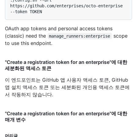
https://github.com/enterprises/octo-enterprise 
OAuth app tokens and personal access tokens
(classic) need the
scope
manage_runners:enterprise
to use this endpoint.
"Create a registration token for an enterprise"에 대한
세분화된 액세스 토큰
이 엔드포인트는 GitHub 앱 사용자 액세스 토큰, GitHub
앱 설치 액세스 토큰 또는 세분화된 개인용 액세스 토큰에
서 작동하지 않습니다.
"Create a registration token for an enterprise"에 대한
매개 변수
머리글