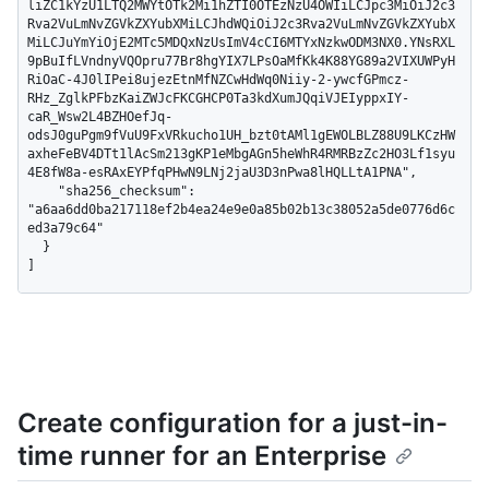
liZC1kYzU1LTQ2MWYtOTk2Mi1hZTI0OTEzNzU4OWIiLCJpc3MiOiJ2c3
Rva2VuLmNvZGVkZXYubXMiLCJhdWQiOiJ2c3Rva2VuLmNvZGVkZXYubX
MiLCJuYmYiOjE2MTc5MDQxNzUsImV4cCI6MTYxNzkwODM3NX0.YNsRXL
9pBuIfLVndnyVQOpru77Br8hgYIX7LPsOaMfKk4K88YG89a2VIXUWPyH
RiOaC-4J0lIPei8ujezEtnMfNZCwHdWq0Niiy-2-ywcfGPmcz-
RHz_ZglkPFbzKaiZWJcFKCGHCP0Ta3kdXumJQqiVJEIyppxIY-
caR_Wsw2L4BZHOefJq-
odsJ0guPgm9fVuU9FxVRkucho1UH_bzt0tAMl1gEWOLBLZ88U9LKCzHW
axheFeBV4DTt1lAcSm213gKP1eMbgAGn5heWhR4RMRBzZc2HO3Lf1syu
4E8fW8a-esRAxEYPfqPHwN9LNj2jaU3D3nPwa8lHQLLtA1PNA",

    "sha256_checksum": 
"a6aa6dd0ba217118ef2b4ea24e9e0a85b02b13c38052a5de0776d6c
ed3a79c64"

  }

]
Create configuration for a just-in-
time runner for an Enterprise