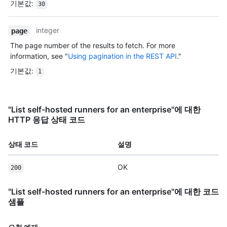
기본값
:
30
integer
page
The page number of the results to fetch. For more
information, see "
Using pagination in the REST API
."
기본값
:
1
"List self-hosted runners for an enterprise"에 대한
HTTP 응답 상태 코드
상태 코드
설명
OK
200
"List self-hosted runners for an enterprise"에 대한 코드
샘플