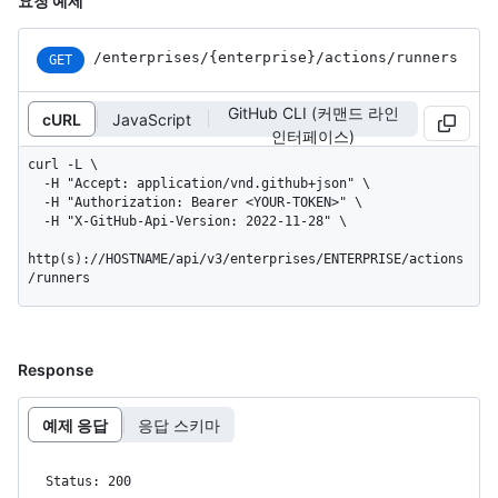
요청 예제
/enterprises
/{enterprise}
/actions
/runners
GET
GitHub CLI (커맨드 라인
cURL
JavaScript
인터페이스)
curl -L \

  -H "Accept: application/vnd.github+json" \

  -H "Authorization: Bearer <YOUR-TOKEN>" \

  -H "X-GitHub-Api-Version: 2022-11-28" \

http(s)://HOSTNAME/api/v3/enterprises/ENTERPRISE/actions
/runners
Response
예제 응답
응답 스키마
Status: 200