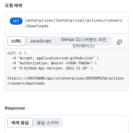
요청 예제
/enterprises
/{enterprise}
/actions
/runners
GET
/downloads
GitHub CLI (커맨드 라인
cURL
JavaScript
인터페이스)
curl -L \

  -H "Accept: application/vnd.github+json" \

  -H "Authorization: Bearer <YOUR-TOKEN>" \

  -H "X-GitHub-Api-Version: 2022-11-28" \

http(s)://HOSTNAME/api/v3/enterprises/ENTERPRISE/actions
/runners/downloads
Response
예제 응답
응답 스키마