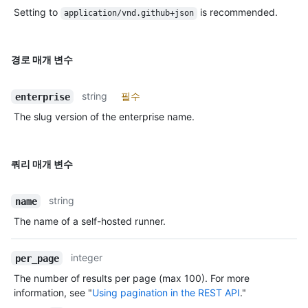
Setting to
is recommended.
application/vnd.github+json
경로 매개 변수
string
필수
enterprise
The slug version of the enterprise name.
쿼리 매개 변수
string
name
The name of a self-hosted runner.
integer
per_page
The number of results per page (max 100). For more
information, see "
Using pagination in the REST API
."