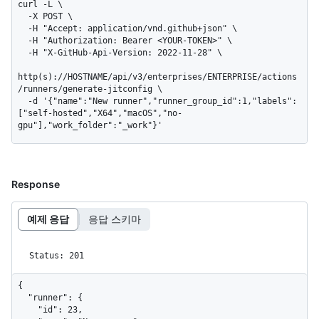
curl -L \

  -X POST \

  -H "Accept: application/vnd.github+json" \

  -H "Authorization: Bearer <YOUR-TOKEN>" \

  -H "X-GitHub-Api-Version: 2022-11-28" \

http(s)://HOSTNAME/api/v3/enterprises/ENTERPRISE/actions
/runners/generate-jitconfig \

  -d '{"name":"New runner","runner_group_id":1,"labels":
["self-hosted","X64","macOS","no-
gpu"],"work_folder":"_work"}'
Response
예제 응답
응답 스키마
Status: 201
{

  "runner": {

    "id": 23,
