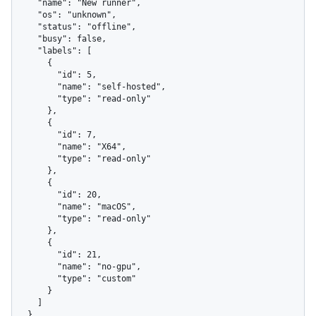
    "name": "New runner",

    "os": "unknown",

    "status": "offline",

    "busy": false,

    "labels": [

      {

        "id": 5,

        "name": "self-hosted",

        "type": "read-only"

      },

      {

        "id": 7,

        "name": "X64",

        "type": "read-only"

      },

      {

        "id": 20,

        "name": "macOS",

        "type": "read-only"

      },

      {

        "id": 21,

        "name": "no-gpu",

        "type": "custom"

      }

    ]

  },
