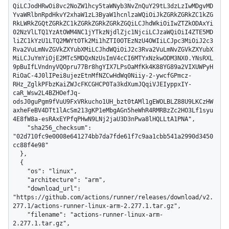
QiLCJodHRwOi8vc2NoZW1hcy5taWNyb3NvZnQuY29tL3dzLzIwMDgvMD
YvaWRlbnRpdHkvY2xhaW1zL3ByaW1hcnlzaWQiOiJkZGRkZGRkZC1kZG
RkLWRkZGQtZGRkZC1kZGRkZGRkZGRkZGQiLCJhdWkiOiIwZTZkODAxYi
02NzVlLTQ1YzAtOWM4NC1jYTkzNjdlZjc1NjciLCJzaWQiOiI4ZTE5MD
liZC1kYzU1LTQ2MWYtOTk2Mi1hZTI0OTEzNzU4OWIiLCJpc3MiOiJ2c3
Rva2VuLmNvZGVkZXYubXMiLCJhdWQiOiJ2c3Rva2VuLmNvZGVkZXYubX
MiLCJuYmYiOjE2MTc5MDQxNzUsImV4cCI6MTYxNzkwODM3NX0.YNsRXL
9pBuIfLVndnyVQOpru77Br8hgYIX7LPsOaMfKk4K88YG89a2VIXUWPyH
RiOaC-4J0lIPei8ujezEtnMfNZCwHdWq0Niiy-2-ywcfGPmcz-
RHz_ZglkPFbzKaiZWJcFKCGHCP0Ta3kdXumJQqiVJEIyppxIY-
caR_Wsw2L4BZHOefJq-
odsJ0guPgm9fVuU9FxVRkucho1UH_bzt0tAMl1gEWOLBLZ88U9LKCzHW
axheFeBV4DTt1lAcSm213gKP1eMbgAGn5heWhR4RMRBzZc2HO3Lf1syu
4E8fW8a-esRAxEYPfqPHwN9LNj2jaU3D3nPwa8lHQLLtA1PNA",

    "sha256_checksum": 
"02d710fc9e0008e641274bb7da7fde61f7c9aa1cbb541a2990d3450
cc88f4e98"

  },

  {

    "os": "linux",

    "architecture": "arm",

    "download_url": 
"https://github.com/actions/runner/releases/download/v2.
277.1/actions-runner-linux-arm-2.277.1.tar.gz",

    "filename": "actions-runner-linux-arm-
2.277.1.tar.gz",
