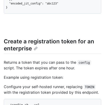
  "encoded_jit_config": "abc123"

}
Create a registration token for an
enterprise
Returns a token that you can pass to the
config
script. The token expires after one hour.
Example using registration token:
Configure your self-hosted runner, replacing
TOKEN
with the registration token provided by this endpoint.
./config.sh --url 