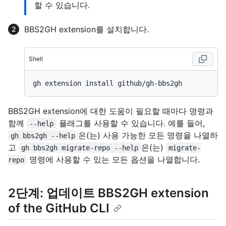
할 수 있습니다.
BBS2GH extension를 설치합니다.
Shell
BBS2GH extension에 대한 도움이 필요할 때마다 명령과
함께
플래그를 사용할 수 있습니다. 예를 들어,
--help
은(는) 사용 가능한 모든 명령을 나열하
gh bbs2gh --help
고
은(는)
gh bbs2gh migrate-repo --help
migrate-
명령에 사용할 수 있는 모든 옵션을 나열합니다.
repo
2단계: 업데이트 BBS2GH extension
of the GitHub CLI