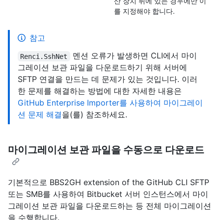
산 장치 뒤에 있는 경우에만 이
를 지정해야 합니다.
참고
멘션 오류가 발생하면 CLI에서 마이
Renci.SshNet
그레이션 보관 파일을 다운로드하기 위해 서버에
SFTP 연결을 만드는 데 문제가 있는 것입니다. 이러
한 문제를 해결하는 방법에 대한 자세한 내용은
GitHub Enterprise Importer를 사용하여 마이그레이
션 문제 해결
을(를) 참조하세요.
마이그레이션 보관 파일을 수동으로 다운로드
기본적으로 BBS2GH extension of the GitHub CLI SFTP
또는 SMB를 사용하여 Bitbucket 서버 인스턴스에서 마이
그레이션 보관 파일을 다운로드하는 등 전체 마이그레이션
을 수행합니다.