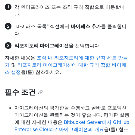
각 엔터프라이즈 또는 조직 규칙 집합으로 이동합니
다.
"바이패스 목록" 섹션에서
바이패스 추가
를 클릭합니
다.
리포지토리 마이그레이션을
선택합니다.
자세한 내용은
조직 내 리포지토리에 대한 규칙 세트 만들
기
및
리포지토리 마이그레이션에 대한 규칙 집합 바이패
스 설정
을(를) 참조하세요.
필수 조건
마이그레이션의 평가판을 수행하고 곧바로 프로덕션
마이그레이션을 완료하는 것이 좋습니다. 평가판 실행
에 대한 자세한 내용은
Bitbucket Server에서 GitHub
Enterprise Cloud로 마이그레이션의 개요
을(를) 참조