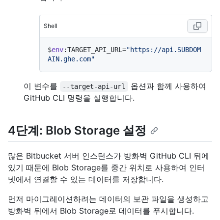
Shell
$
env
:TARGET_API_URL=
"https://api.SUBDOM
AIN.ghe.com"
이 변수를
옵션과 함께 사용하여
--target-api-url
GitHub CLI 명령을 실행합니다.
4단계: Blob Storage 설정
많은 Bitbucket 서버 인스턴스가 방화벽 GitHub CLI 뒤에
있기 때문에 Blob Storage를 중간 위치로 사용하여 인터
넷에서 연결할 수 있는 데이터를 저장합니다.
먼저 마이그레이션하려는 데이터의 보관 파일을 생성하고
방화벽 뒤에서 Blob Storage로 데이터를 푸시합니다.