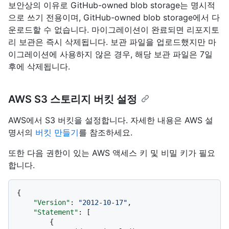
보안상의 이유로 GitHub-owned blob storage는 명시적
으로 쓰기 전용이며, GitHub-owned blob storage에서 다
운로드할 수 없습니다. 마이그레이션이 완료되면 리포지토
리 보관은 즉시 삭제됩니다. 보관 파일을 업로드했지만 마
이그레이션에 사용하지 않은 경우, 해당 보관 파일은 7일
후에 삭제됩니다.
AWS S3 스토리지 버킷 설정
AWS에서 S3 버킷을 설정합니다. 자세한 내용은 AWS 설
명서의
버킷 만들기
를 참조하세요.
또한 다음 권한이 있는 AWS 액세스 키 및 비밀 키가 필요
합니다.
{
"Version"
:
"2012-10-17"
,
"Statement"
:
[
{