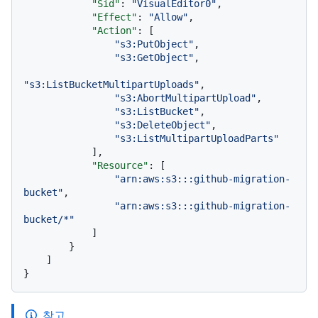
"Sid"
:
"VisualEditor0"
,
"Effect"
:
"Allow"
,
"Action"
:
[
"s3:PutObject"
,
"s3:GetObject"
,
"s3:ListBucketMultipartUploads"
,
"s3:AbortMultipartUpload"
,
"s3:ListBucket"
,
"s3:DeleteObject"
,
"s3:ListMultipartUploadParts"
]
,
"Resource"
:
[
"arn:aws:s3:::github-migration-
bucket"
,
"arn:aws:s3:::github-migration-
bucket/*"
]
}
]
}
참고