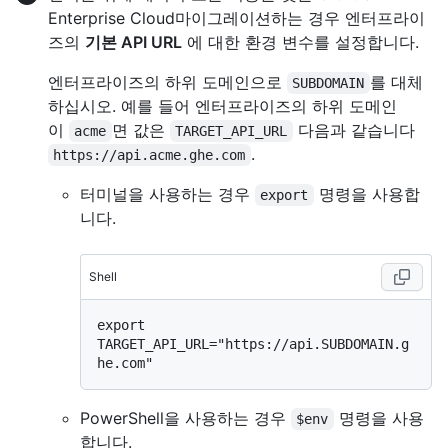
Enterprise Cloud마이그레이션하는 경우 엔터프라이
즈의
기본 API URL
에 대한 환경 변수를 설정합니다.
엔터프라이즈의 하위 도메인으로
를 대체
SUBDOMAIN
하십시오. 예를 들어 엔터프라이즈의 하위 도메인
이
면 값은
다음과 같습니다
acme
TARGET_API_URL
.
https://api.acme.ghe.com
터미널을 사용하는 경우
명령을 사용합
export
니다.
Shell
export 
TARGET_API_URL="https://api.SUBDOMAIN.g
PowerShell을 사용하는 경우
명령을 사용
$env
합니다.