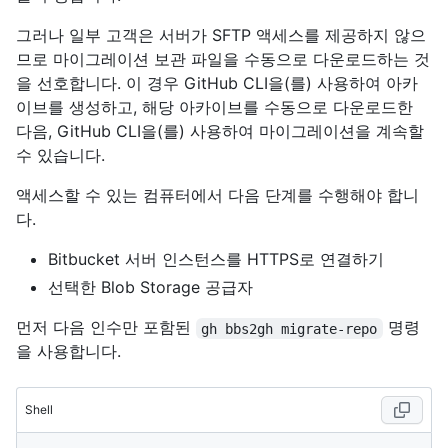
그러나 일부 고객은 서버가 SFTP 액세스를 제공하지 않으
므로 마이그레이션 보관 파일을 수동으로 다운로드하는 것
을 선호합니다. 이 경우 GitHub CLI을(를) 사용하여 아카
이브를 생성하고, 해당 아카이브를 수동으로 다운로드한
다음, GitHub CLI을(를) 사용하여 마이그레이션을 계속할
수 있습니다.
액세스할 수 있는 컴퓨터에서 다음 단계를 수행해야 합니
다.
Bitbucket 서버 인스턴스를 HTTPS로 연결하기
선택한 Blob Storage 공급자
먼저 다음 인수만 포함된
명령
gh bbs2gh migrate-repo
을 사용합니다.
Shell