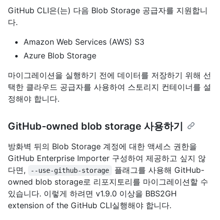
GitHub CLI은(는) 다음 Blob Storage 공급자를 지원합니
다.
Amazon Web Services (AWS) S3
Azure Blob Storage
마이그레이션을 실행하기 전에 데이터를 저장하기 위해 선
택한 클라우드 공급자를 사용하여 스토리지 컨테이너를 설
정해야 합니다.
GitHub-owned blob storage 사용하기
방화벽 뒤의 Blob Storage 계정에 대한 액세스 권한을
GitHub Enterprise Importer 구성하여 제공하고 싶지 않
다면,
플래그를 사용해 GitHub-
--use-github-storage
owned blob storage로 리포지토리를 마이그레이션할 수
있습니다. 이렇게 하려면 v1.9.0 이상을 BBS2GH
extension of the GitHub CLI실행해야 합니다.