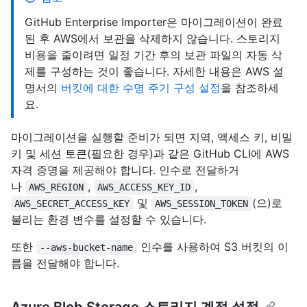
GitHub Enterprise Importer은 마이그레이션이 완료
된 후 AWS에서 보관을 삭제하지 않습니다. 스토리지
비용을 줄이려면 일정 기간 후의 보관 파일의 자동 삭
제를 구성하는 것이 좋습니다. 자세한 내용은 AWS 설
명서의
버킷에 대한 수명 주기 구성 설정
을 참조하세
요.
마이그레이션을 실행할 준비가 되면 지역, 액세스 키, 비밀
키 및 세션 토큰(필요한 경우)과 같은 GitHub CLI에 AWS
자격 증명을 제공해야 합니다. 인수로 전달하거
나
,
,
AWS_REGION
AWS_ACCESS_KEY_ID
및
(으)로
AWS_SECRET_ACCESS_KEY
AWS_SESSION_TOKEN
불리는 환경 변수를 설정할 수 있습니다.
또한
인수를 사용하여 S3 버킷의 이
--aws-bucket-name
름을 전달해야 합니다.