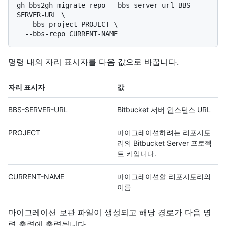
gh bbs2gh migrate-repo --bbs-server-url BBS-
SERVER-URL \

  --bbs-project PROJECT \

명령 내의 자리 표시자를 다음 값으로 바꿉니다.
자리 표시자
값
BBS-SERVER-URL
Bitbucket 서버 인스턴스 URL
PROJECT
마이그레이션하려는 리포지토
리의 Bitbucket Server 프로젝
트 키입니다.
CURRENT-NAME
마이그레이션할 리포지토리의
이름
마이그레이션 보관 파일이 생성되고 해당 경로가 다음 명
령 출력에 출력됩니다.