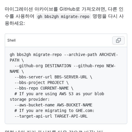
마이그레이션 아카이브를 GitHub로 가져오려면, 다른 인
수를 사용하여
명령을 다시 사
gh bbs2gh migrate-repo
용하세요:
Shell
gh bbs2gh migrate-repo --archive-path ARCHIVE-
PATH \

  --github-org DESTINATION --github-repo NEW-
NAME \

  --bbs-server-url BBS-SERVER-URL \

  --bbs-project PROJECT \

  # 
If you are using AWS S3 as your blob 
storage provider:
  # 
If you are migrating to GHE.com: