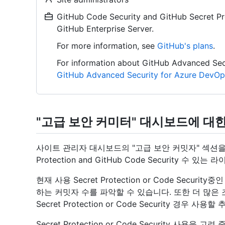
GitHub Code Security and GitHub Secret Pro
GitHub Enterprise Server.
For more information, see
GitHub's plans
.
For information about GitHub Advanced Sec
GitHub Advanced Security for Azure DevOp
"고급 보안 커미터" 대시보드에 대
사이트 관리자 대시보드의 "고급 보안 커밋자" 섹션을 사
Protection and GitHub Code Security 수
현재 사용 Secret Protection or Code Sec
하는 커밋자 수를 파악할 수 있습니다. 또한 더 많
Secret Protection or Code Security 경
Secret Protection or Code Security 사용을 고