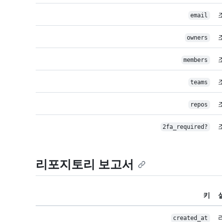
email
owners
members
teams
repos
2fa_required?
리포지토리 보고서
키
created_at