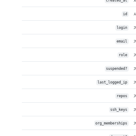
created_at
id
login
email
role
suspended?
last_logged_ip
repos
ssh_keys
org_memberships