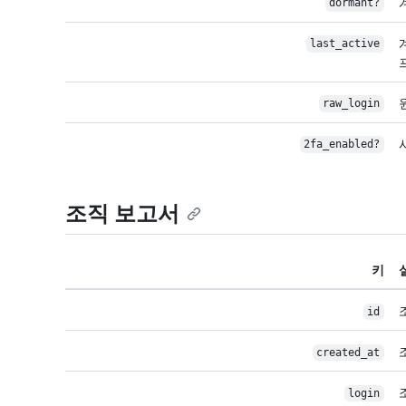
dormant?
last_active
raw_login
2fa_enabled?
조직 보고서
키
id
created_at
login